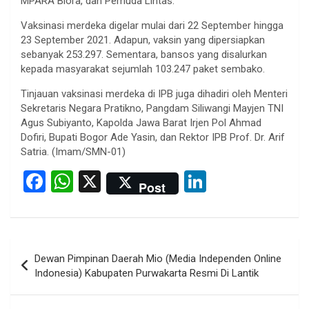
MPARA Blora, dan Pemuda Lintas.
Vaksinasi merdeka digelar mulai dari 22 September hingga
23 September 2021. Adapun, vaksin yang dipersiapkan
sebanyak 253.297. Sementara, bansos yang disalurkan
kepada masyarakat sejumlah 103.247 paket sembako.
Tinjauan vaksinasi merdeka di IPB juga dihadiri oleh Menteri
Sekretaris Negara Pratikno, Pangdam Siliwangi Mayjen TNI
Agus Subiyanto, Kapolda Jawa Barat Irjen Pol Ahmad
Dofiri, Bupati Bogor Ade Yasin, dan Rektor IPB Prof. Dr. Arif
Satria. (Imam/SMN-01)
F
W
X
Li
Post
a
h
n
ce
at
ke
b
s
dI
Post
Dewan Pimpinan Daerah Mio (Media Independen Online
o
A
n
navigation
Indonesia) Kabupaten Purwakarta Resmi Di Lantik
o
p