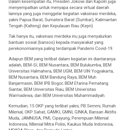
Dalam kesempatan itu, Presiden Jokowi dan Kapolri juga
menyempatkan untuk menyapa secara virtual daerah
lainnya yang juga menggelar kegiatan vaksinasi merdeka,
yakni Papua Barat, Sumatera Barat (Sumbar), Kalimantan
Tengah (Kalteng) dan Kepulauan Riau (Kepri).
Tak hanya itu, vaksinasi merdeka inu juga menyalurkan
bantuan sosial (bansos) kepada masyarakat yang
perekonomiannya paling terdampak Pandemi Covid-19.
Adapun BEM yang terlibat dalam kegiatan ini diantaranya
adalah, BEM-SI, BEM Nusantara, BEM Bulukumba, BEM
Universitas Halmahera, BEM UGM, BEM UIN Yogyakarta,
BEM Nusantara, BEM Bandung Raya, BEM Muh
Banjarmasin, BEM IPB Bogor, BEM Efarina Pematang
Siantar, BEM Universitas Riau, BEM Universitas
Warmadewa, dan BEM Universitas Muhammadiyah.
Kemudian, 15 OKP yang terlibat yakni, PB Semmi, Rumah
Milenial, OKP Sahat, GAMKI, GMNI, GINKA, Barisan Aktifis
Muda, JAMNUSA, PMI, Cipayung, Perempuan Milenial
Indonesia, Milenial Mitra Polisi, Kaukus Muda Indonesia,