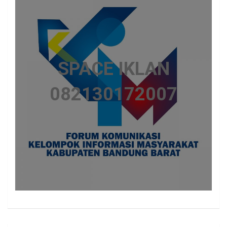
SPACE IKLAN
082130172007