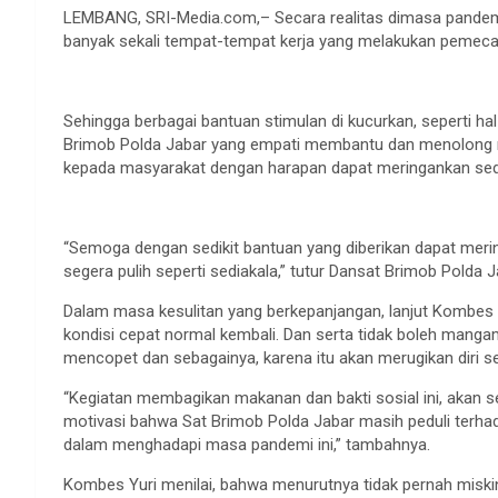
LEMBANG, SRI-Media.com,– Secara realitas dimasa pandem
banyak sekali tempat-tempat kerja yang melakukan pemecata
Sehingga berbagai bantuan stimulan di kucurkan, seperti hal
Brimob Polda Jabar yang empati membantu dan menolong
kepada masyarakat dengan harapan dapat meringankan sedi
“Semoga dengan sedikit bantuan yang diberikan dapat me
segera pulih seperti sediakala,” tutur Dansat Brimob Polda
Dalam masa kesulitan yang berkepanjangan, lanjut Kombes 
kondisi cepat normal kembali. Dan serta tidak boleh manga
mencopet dan sebagainya, karena itu akan merugikan diri sen
“Kegiatan membagikan makanan dan bakti sosial ini, akan 
motivasi bahwa Sat Brimob Polda Jabar masih peduli terhad
dalam menghadapi masa pandemi ini,” tambahnya.
Kombes Yuri menilai, bahwa menurutnya tidak pernah miskin