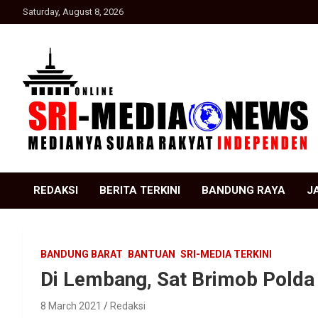
Skip
Saturday, August 8, 2026
to
content
Suara Rakyat Indonesia
SRI Media news
REDAKSI
BERITA TERKINI
BANDUNG RAYA
J
BANDUNG BARAT
BANTUAN
SRI-MEDIA TERKINI
Di Lembang, Sat Brimob Polda 
8 March 2021
Redaksi