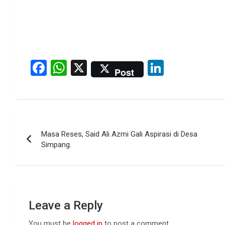
F
W
X
Li
Post
a
h
n
ce
at
ke
b
s
dI
Post
o
A
n
Masa Reses, Said Ali Azmi Gali Aspirasi di Desa
navigation
o
p
Simpang.
k
p
Leave a Reply
You must be
logged in
to post a comment.