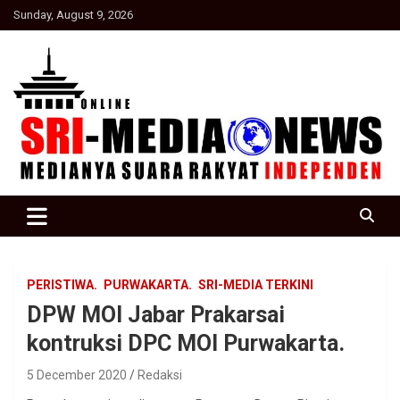
Skip
Sunday, August 9, 2026
to
content
Suara Rakyat Indonesia
SRI Media news
PERISTIWA.
PURWAKARTA.
SRI-MEDIA TERKINI
DPW MOI Jabar Prakarsai
kontruksi DPC MOI Purwakarta.
5 December 2020
Redaksi