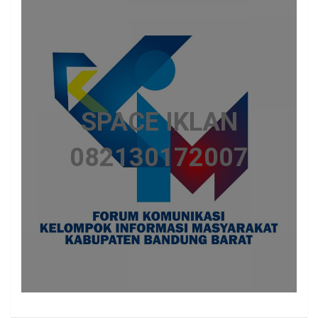
SPACE IKLAN
082130172007