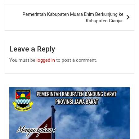
o
A
n
navigation
o
p
Pemerintah Kabupaten Muara Enim Berkunjung ke
k
p
Kabupaten Cianjur.
Leave a Reply
You must be
logged in
to post a comment.