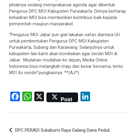
pihaknya sedang memprakarsai agenda agar dibentuk
Pengurus DPC MOI Kabupaten Purwakarta. Dirinya berharap
kehadiran MOI bisa memberikan kontribusi baik kepada
pemerintah maupun masyarakat.
“Pengurus MOI Jabar pun giat lakukan safari diantara UU
untuk pembentukan Pengurus DPC MOI Kabupaten
Purwakarta, Subang dan Karawang. Selanjutnya untuk
kabupaten lain kami akan kondisikan agar berdiri MOI di
Jabar. Mudahan-mudahan ke depan, Media Online
Indonesia bisa melangkah maju dan besar bersama, tentu
MOI itu sendiri”pungkasnya. **(AJ*).
F
W
X
Li
Post
a
h
n
ce
at
ke
b
s
dI
Post
DPC PERADI Sukabumi Raya Galang Dana Peduli.