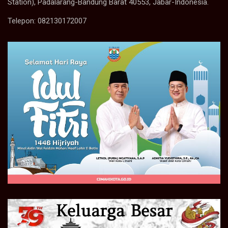
Station), Padalarang-Bandung Barat 40553, Jabar-Indonesia.
Telepon: 082130172007