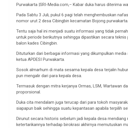
Purwakarta |SRI-Media.com,– Kabar duka harus diterima wa
Pada Sabtu 3 Juli, pukul 6 pagi telah menghembuskan nafa
nomor urut 2 desa Cibingbin kecamatan Bojong purwakarta
Tentu saja hal ini menjadi suatu informasi yang tidak pern
untuk periode berikutnya sehingga dipastikan secara tekni
balon kades Cibingbin.
Dituturkan dari berbagai informasi yang dikumpulkan media
ketua APDESI Purwakarta.
Sosok almarhum di mata sesama kepala desa terjalin hubu
pun mengalir dari para kepala desa.
Termasuk dengan mitra kerjanya Ormas, LSM, Wartawan dan 
proporsional.
Duka cita mendalam juga terucap dari para tokoh masyarak
siapapun baik sehingga suatu kepantasan apabila terpilih s
Dirunut secara historis sebelum jadi kepala desa mendian
ketertarikannya terhadap birokrasi akhirnya memutuskan m