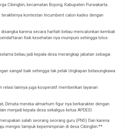
rga Cibingbin, kecamatan Bojong, Kabupaten Purwakarta.
s terakhirnya kontestan Incumbent calon kades dengan
.
ah disangka karena secara harfiah beliau mencalonkan kembali
s pendaftaran fisik kesehatan nya mumpuni sehingga lolos
 selama beliau jadi kepala desa merangkap jabatan sebagai
ngan sangat baik sehingga tak pelak Ungkapan belasungkawa
relasi lainnya juga kooperatif memberikan layanan
at, Dimata mereka almarhum figur nya berkarakter dengan
elain menjadi kepala desa sekaligus ketua APDESI.
g merupakan salah seorang seorang guru (PNS) Dan karena
aju mengisi tampuk kepemimpinan di desa Cibingbin.**