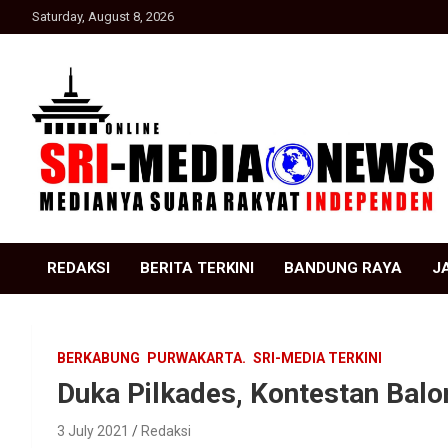
Skip
Saturday, August 8, 2026
to
content
Suara Rakyat Indonesia
SRI Media news
REDAKSI
BERITA TERKINI
BANDUNG RAYA
J
BERKABUNG
PURWAKARTA.
SRI-MEDIA TERKINI
Duka Pilkades, Kontestan Balo
3 July 2021
Redaksi