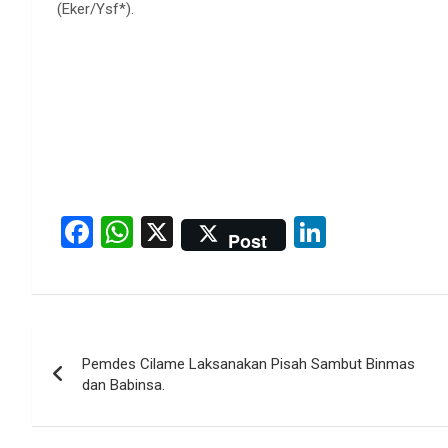
(Eker/Ysf*).
F
W
X
Li
Post
a
h
n
ce
at
ke
b
s
dI
Post
o
A
n
Pemdes Cilame Laksanakan Pisah Sambut Binmas
navigation
o
p
dan Babinsa.
k
p