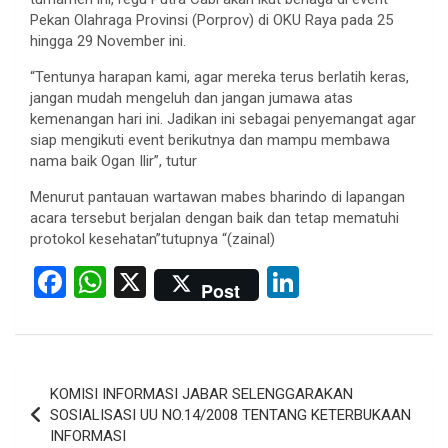
Pekan Olahraga Provinsi (Porprov) di OKU Raya pada 25
hingga 29 November ini.
“Tentunya harapan kami, agar mereka terus berlatih keras,
jangan mudah mengeluh dan jangan jumawa atas
kemenangan hari ini. Jadikan ini sebagai penyemangat agar
siap mengikuti event berikutnya dan mampu membawa
nama baik Ogan Ilir”, tutur
Menurut pantauan wartawan mabes bharindo di lapangan
acara tersebut berjalan dengan baik dan tetap mematuhi
protokol kesehatan”tutupnya “(zainal)
F
W
X
Li
Post
a
h
n
ce
at
ke
b
s
dI
Post
KOMISI INFORMASI JABAR SELENGGARAKAN
o
A
n
navigation
SOSIALISASI UU NO.14/2008 TENTANG KETERBUKAAN
o
p
INFORMASI