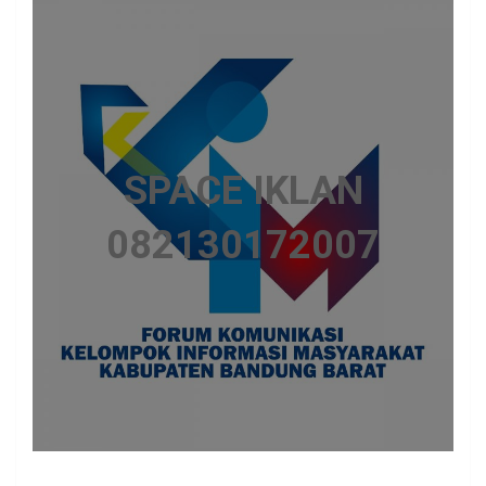
SPACE IKLAN
082130172007