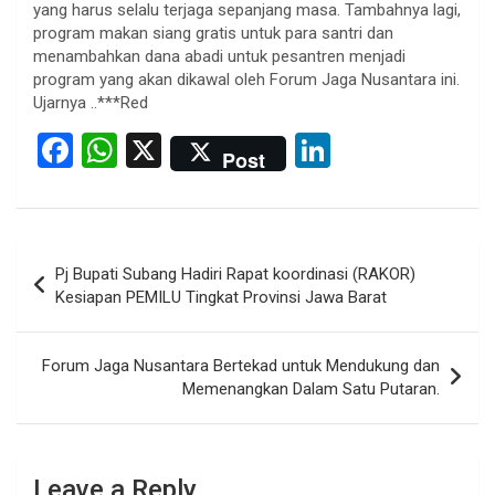
yang harus selalu terjaga sepanjang masa. Tambahnya lagi,
program makan siang gratis untuk para santri dan
menambahkan dana abadi untuk pesantren menjadi
program yang akan dikawal oleh Forum Jaga Nusantara ini.
Ujarnya ..***Red
F
W
X
Li
Post
a
h
n
ce
at
ke
b
s
dI
Post
Pj Bupati Subang Hadiri Rapat koordinasi (RAKOR)
o
A
n
navigation
Kesiapan PEMILU Tingkat Provinsi Jawa Barat
o
p
k
p
Forum Jaga Nusantara Bertekad untuk Mendukung dan
Memenangkan Dalam Satu Putaran.
Leave a Reply