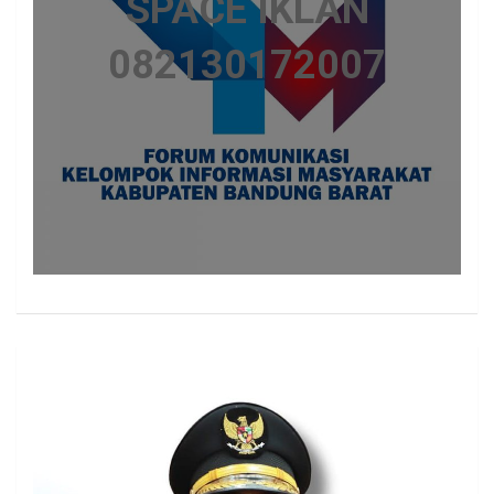
SPACE IKLAN
082130172007