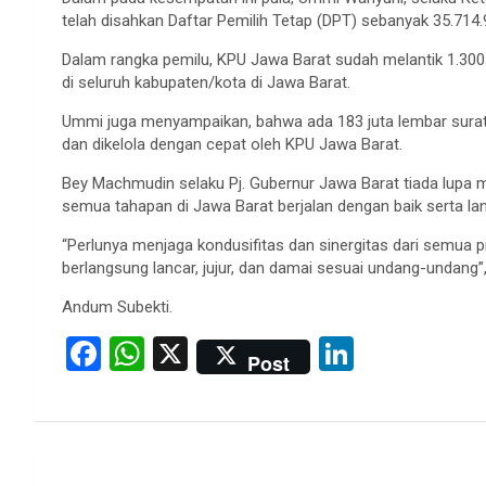
telah disahkan Daftar Pemilih Tetap (DPT) sebanyak 35.714
Dalam rangka pemilu, KPU Jawa Barat sudah melantik 1.300
di seluruh kabupaten/kota di Jawa Barat.
Ummi juga menyampaikan, bahwa ada 183 juta lembar surat 
dan dikelola dengan cepat oleh KPU Jawa Barat.
Bey Machmudin selaku Pj. Gubernur Jawa Barat tiada lupa
semua tahapan di Jawa Barat berjalan dengan baik serta lan
“Perlunya menjaga kondusifitas dan sinergitas dari semua 
berlangsung lancar, jujur, dan damai sesuai undang-undang
Andum Subekti.
F
W
X
Li
Post
a
h
n
ce
at
ke
b
s
dI
Post