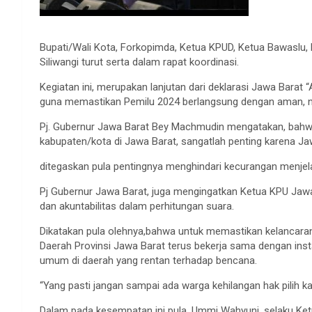
Bupati/Wali Kota, Forkopimda, Ketua KPUD, Ketua Bawaslu,
Siliwangi turut serta dalam rapat koordinasi.
Kegiatan ini, merupakan lanjutan dari deklarasi Jawa Bara
guna memastikan Pemilu 2024 berlangsung dengan aman, ne
Pj. Gubernur Jawa Barat Bey Machmudin mengatakan, bahwa r
kabupaten/kota di Jawa Barat, sangatlah penting karena Jaw
ditegaskan pula pentingnya menghindari kecurangan menjela
Pj Gubernur Jawa Barat, juga mengingatkan Ketua KPU Jaw
dan akuntabilitas dalam perhitungan suara.
Dikatakan pula olehnya,bahwa untuk memastikan kelancara
Daerah Provinsi Jawa Barat terus bekerja sama dengan inst
umum di daerah yang rentan terhadap bencana.
“Yang pasti jangan sampai ada warga kehilangan hak pilih kare
Dalam pada kesempatan ini pula, Ummi Wahyuni, selaku K