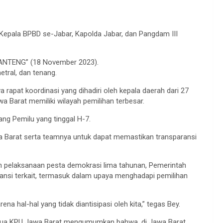
 Kepala BPBD se-Jabar, Kapolda Jabar, dan Pangdam III
t “ANTENG” (18 November 2023).
tral, dan tenang.
apat koordinasi yang dihadiri oleh kepala daerah dari 27
a Barat memiliki wilayah pemilihan terbesar.
ng Pemilu yang tinggal H-7.
a Barat serta teamnya untuk dapat memastikan transparansi
n pelaksanaan pesta demokrasi lima tahunan, Pemerintah
ansi terkait, termasuk dalam upaya menghadapi pemilihan
na hal-hal yang tidak diantisipasi oleh kita,” tegas Bey.
etua KPU Jawa Barat mengumumkan bahwa, di Jawa Barat