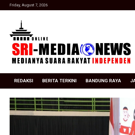
Skip
Friday, August 7, 2026
to
content
Suara Rakyat Indonesia
SRI Media news
REDAKSI
BERITA TERKINI
BANDUNG RAYA
J