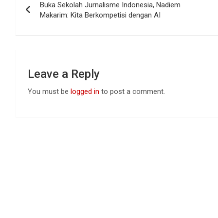
o
A
n
Buka Sekolah Jurnalisme Indonesia, Nadiem
navigation
o
p
Makarim: Kita Berkompetisi dengan AI
k
p
Leave a Reply
You must be
logged in
to post a comment.