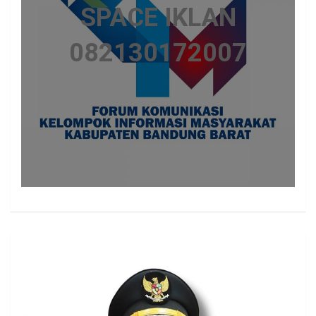
SPACE IKLAN
082130172007