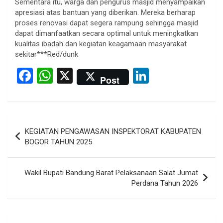
Sementara itu, warga dan pengurus masjid menyampaikan
apresiasi atas bantuan yang diberikan. Mereka berharap
proses renovasi dapat segera rampung sehingga masjid
dapat dimanfaatkan secara optimal untuk meningkatkan
kualitas ibadah dan kegiatan keagamaan masyarakat
sekitar***Red/dunk
F
W
X
Li
Post
a
h
n
ce
at
ke
b
s
dI
Post
KEGIATAN PENGAWASAN INSPEKTORAT KABUPATEN
o
A
n
navigation
BOGOR TAHUN 2025
o
p
k
p
Wakil Bupati Bandung Barat Pelaksanaan Salat Jumat
Perdana Tahun 2026