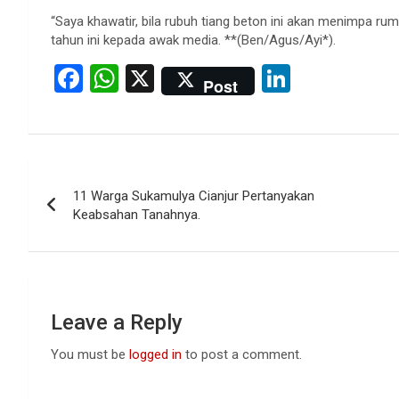
“Saya khawatir, bila rubuh tiang beton ini akan menimpa rum
tahun ini kepada awak media. **(Ben/Agus/Ayi*).
F
W
X
Li
Post
a
h
n
ce
at
ke
b
s
dI
Post
o
A
n
11 Warga Sukamulya Cianjur Pertanyakan
navigation
o
p
Keabsahan Tanahnya.
k
p
Leave a Reply
You must be
logged in
to post a comment.