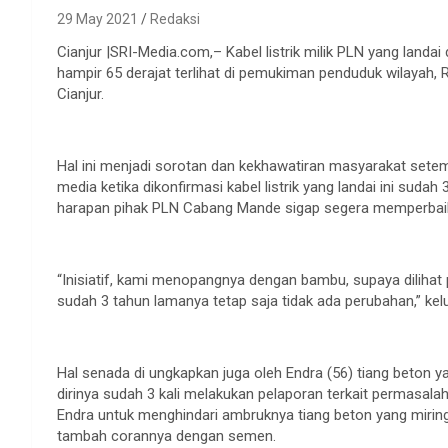
29 May 2021
Redaksi
Cianjur |SRI-Media.com,– Kabel listrik milik PLN yang land
hampir 65 derajat terlihat di pemukiman penduduk wilayah,
Cianjur.
Hal ini menjadi sorotan dan kekhawatiran masyarakat sete
media ketika dikonfirmasi kabel listrik yang landai ini su
harapan pihak PLN Cabang Mande sigap segera memperbaiki 
“Inisiatif, kami menopangnya dengan bambu, supaya diliha
sudah 3 tahun lamanya tetap saja tidak ada perubahan,” kel
Hal senada di ungkapkan juga oleh Endra (56) tiang beton ya
dirinya sudah 3 kali melakukan pelaporan terkait permasal
Endra untuk menghindari ambruknya tiang beton yang miring 
tambah corannya dengan semen.