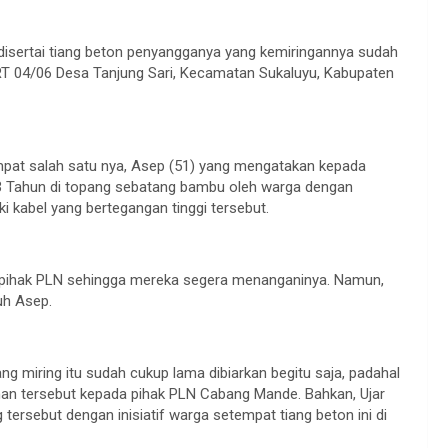
ai disertai tiang beton penyangganya yang kemiringannya sudah
 RT 04/06 Desa Tanjung Sari, Kecamatan Sukaluyu, Kabupaten
mpat salah satu nya, Asep (51) yang mengatakan kepada
dah 3 Tahun di topang sebatang bambu oleh warga dengan
kabel yang bertegangan tinggi tersebut.
t pihak PLN sehingga mereka segera menanganinya. Namun,
uh Asep.
ng miring itu sudah cukup lama dibiarkan begitu saja, padahal
ahan tersebut kepada pihak PLN Cabang Mande. Bahkan, Ujar
tersebut dengan inisiatif warga setempat tiang beton ini di