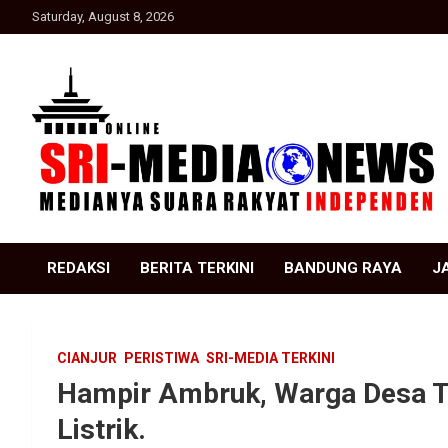
Skip
Saturday, August 8, 2026
to
content
Suara Rakyat Indonesia
SRI Media news
REDAKSI
BERITA TERKINI
BANDUNG RAYA
J
CIANJUR
PERISTIWA
SRI-MEDIA TERKINI
Hampir Ambruk, Warga Desa Ta
Listrik.