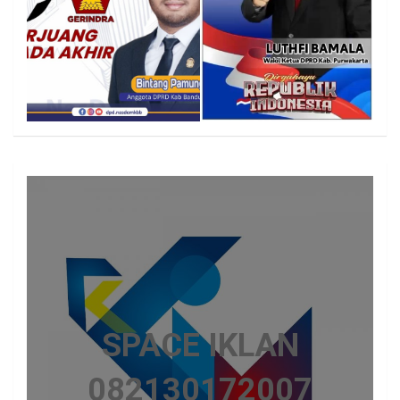
SPACE IKLAN
082130172007