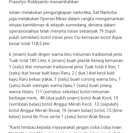
Prasetyo Robbyanto menambahkan
selain melakukan pengungkapan narkotika, Sat Narkoba
juga melakukan Operasi Miras dalam rangka mengamankan
situasi kamtibmas di wilayah sumedang, dimana dalam
operasionalnya telah menyita miras sebanyak 79 (tujuh
puluh sembilan) botol miras jenis Ciu kemasan botol Aqua
besar total 118,5 liter.
6 (enam) buah drigen warna biru minuman tradisional jenis
Tuak total 180 Liter, 6 (enam) buah plastik bening kemasan
1 (satu) liter minuman tradisional jenis Tuak total 6 liter, 1
(satu) ikat besar kulit kayu Raru, 2 ( dua ) ikat kecil kulit
kayu Raru bekas pakai, 1 (satu) buah corong warna biru, 1
(satu) buah saringan warna hijau,1 (satu) buah jolang
warna hitam, 111 (sertatus sebelas) botol minuman
berbagai merk, 48 (dua puluh enam) botol Arak Kecil, 19
(sembilan belas) botol Anggur Merah Kecil, 12 (sepuluh)
botol Anggur Merah Besar, 16 (enam belas) botol, 15 (lima
belas) botol Bir Pros serta 1 (satu) botol Arak Besar.
“Kami himbau kepada masyarakat jangan coba coba main