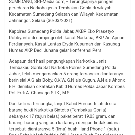
SUMEDANG, SRI-Media.com,– Terungkapnya jaringan
peredaran Narkoba jenis Tembakau Gorila di wilayah
Kecamatan Sumedang Selatan dan Wilayah Kecamatan
Jatinangor, Selasa (30/03/2021).
Kapolres Sumedang Polda Jabar, AKBP Eko Prasetyo
Robbyanto di dampingi oleh kasat Narkoba, AKP Ari Aprian
Ferdiansyah, Kasat Lantas Eryda Kusumah dan Kasubag
Humas AKP Dedi Juhana gelar konferensi Pers.
Adapaun dari hasil pengungkapan Narkotika Jenis
Tembakau Gorila Sat Narkoba Polres Sumedang Polda
Jabar, telah mengamankan 5 orang tersangka diantaranya
berinisial A.G als Boby, O.K.W, G.N als Gugun, A.N als Ahonx,
E.H. demikian dikatakan Kabid Humas Polda Jabar Kombes
Pol. Erdi A. Chaniago S.I.K., M.Si.
Dari ke lima tersangka, lanjut Kabid Humas telah di sita
barang bukti Narkotika Sintetis (Tembakau Gorila)
sebanyak 17 (tujuh belas) paket berat 19,03 gram, dan
barang-barang yang ada kaitannya dengan tindak pidana
tersebut, diantaranya 5 (lima) buah Hand Phone,1 (satu)