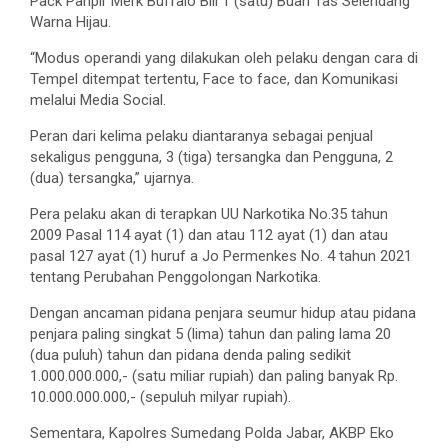
Pack Pahpir Merk Buffalo Bill 1 (satu) Buah Tas Selendang
Warna Hijau.
“Modus operandi yang dilakukan oleh pelaku dengan cara di
Tempel ditempat tertentu, Face to face, dan Komunikasi
melalui Media Social.
Peran dari kelima pelaku diantaranya sebagai penjual
sekaligus pengguna, 3 (tiga) tersangka dan Pengguna, 2
(dua) tersangka,” ujarnya.
Pera pelaku akan di terapkan UU Narkotika No.35 tahun
2009 Pasal 114 ayat (1) dan atau 112 ayat (1) dan atau
pasal 127 ayat (1) huruf a Jo Permenkes No. 4 tahun 2021
tentang Perubahan Penggolongan Narkotika.
Dengan ancaman pidana penjara seumur hidup atau pidana
penjara paling singkat 5 (lima) tahun dan paling lama 20
(dua puluh) tahun dan pidana denda paling sedikit
1.000.000.000,- (satu miliar rupiah) dan paling banyak Rp.
10.000.000.000,- (sepuluh milyar rupiah).
Sementara, Kapolres Sumedang Polda Jabar, AKBP Eko