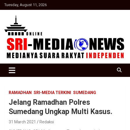
Skip
Tuesday, August 11, 2026
to
content
Suara Rakyat Indonesia
SRI Media news
RAMADHAN
SRI-MEDIA TERKINI
SUMEDANG
Jelang Ramadhan Polres
Sumedang Ungkap Multi Kasus.
31 March 2021
Redaksi