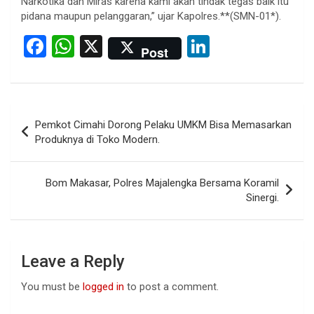
Narkotika dan Miras karena kami akan tindak tegas baik itu
pidana maupun pelanggaran,” ujar Kapolres.**(SMN-01*).
F
W
X
Li
Post
a
h
n
ce
at
ke
b
s
dI
Post
Pemkot Cimahi Dorong Pelaku UMKM Bisa Memasarkan
o
A
n
navigation
Produknya di Toko Modern.
o
p
k
p
Bom Makasar, Polres Majalengka Bersama Koramil
Sinergi.
Leave a Reply
You must be
logged in
to post a comment.