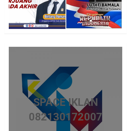
SPACE IKLAN
082130172007