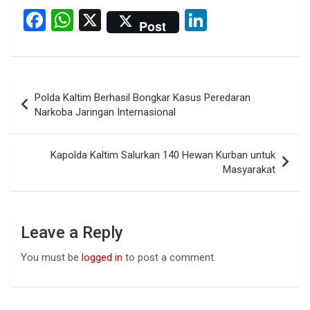
F
W
X
Li
Post
a
h
n
ce
at
ke
b
s
dI
Post
Polda Kaltim Berhasil Bongkar Kasus Peredaran
o
A
n
navigation
Narkoba Jaringan Internasional
o
p
k
p
Kapolda Kaltim Salurkan 140 Hewan Kurban untuk
Masyarakat
Leave a Reply
You must be
logged in
to post a comment.