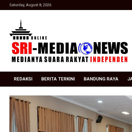
Skip
Saturday, August 8, 2026
to
content
Suara Rakyat Indonesia
SRI Media news
REDAKSI
BERITA TERKINI
BANDUNG RAYA
J