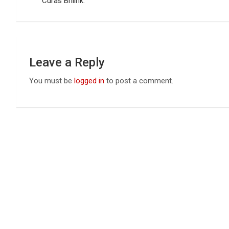
navigation
o
p
Curas Brilink.
k
p
Leave a Reply
You must be
logged in
to post a comment.