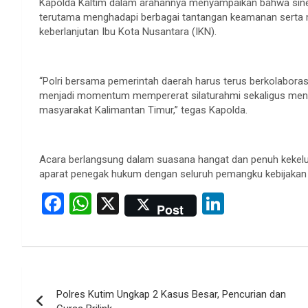
Kapolda Kaltim dalam arahannya menyampaikan bahwa sinerg
terutama menghadapi berbagai tantangan keamanan serta
keberlanjutan Ibu Kota Nusantara (IKN).
“Polri bersama pemerintah daerah harus terus berkolaboras
menjadi momentum mempererat silaturahmi sekaligus meny
masyarakat Kalimantan Timur,” tegas Kapolda.
Acara berlangsung dalam suasana hangat dan penuh keke
aparat penegak hukum dengan seluruh pemangku kebijakan d
F
W
X
Li
Post
a
h
n
ce
at
ke
b
s
dI
Post
o
A
n
Polres Kutim Ungkap 2 Kasus Besar, Pencurian dan