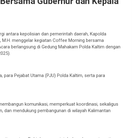
 Bersama Gubernur dan Kepala
i antara kepolisian dan pemerintah daerah, Kapolda
.F.E., M.H. menggelar kegiatan Coffee Morning bersama
. Acara berlangsung di Gedung Mahakam Polda Kaltim dengan
025).
, para Pejabat Utama (PJU) Polda Kaltim, serta para
k membangun komunikasi, memperkuat koordinasi, sekaligus
n, dan mendukung pembangunan di wilayah Kalimantan