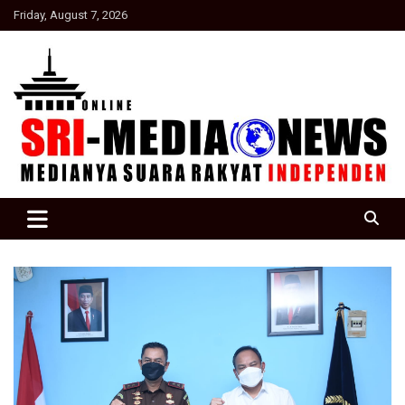
Skip
Friday, August 7, 2026
to
content
Suara Rakyat Indonesia
SRI Media news