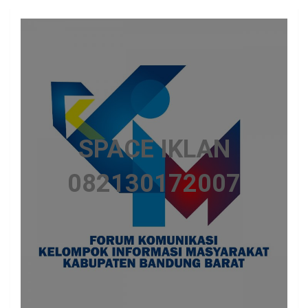
SPACE IKLAN
082130172007