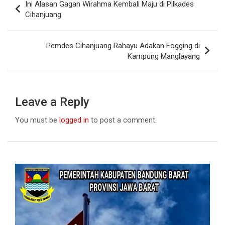
Ini Alasan Gagan Wirahma Kembali Maju di Pilkades
o
A
n
navigation
Cihanjuang
o
p
k
p
Pemdes Cihanjuang Rahayu Adakan Fogging di
Kampung Manglayang
Leave a Reply
You must be
logged in
to post a comment.