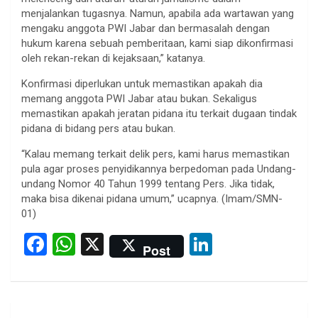
menjalankan tugasnya. Namun, apabila ada wartawan yang
mengaku anggota PWI Jabar dan bermasalah dengan
hukum karena sebuah pemberitaan, kami siap dikonfirmasi
oleh rekan-rekan di kejaksaan,” katanya.
Konfirmasi diperlukan untuk memastikan apakah dia
memang anggota PWI Jabar atau bukan. Sekaligus
memastikan apakah jeratan pidana itu terkait dugaan tindak
pidana di bidang pers atau bukan.
“Kalau memang terkait delik pers, kami harus memastikan
pula agar proses penyidikannya berpedoman pada Undang-
undang Nomor 40 Tahun 1999 tentang Pers. Jika tidak,
maka bisa dikenai pidana umum,” ucapnya. (Imam/SMN-
01)
F
W
X
Li
Post
a
h
n
ce
at
ke
b
s
dI
Post