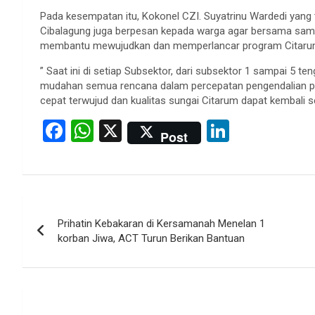
Pada kesempatan itu, Kokonel CZI. Suyatrinu Wardedi yang
Cibalagung juga berpesan kepada warga agar bersama sama
membantu mewujudkan dan memperlancar program Citaru
” Saat ini di setiap Subsektor, dari subsektor 1 sampai 5 
mudahan semua rencana dalam percepatan pengendalian pe
cepat terwujud dan kualitas sungai Citarum dapat kembali 
F
W
X
Li
Post
a
h
n
ce
at
ke
b
s
dI
Post
o
A
n
Prihatin Kebakaran di Kersamanah Menelan 1
navigation
o
p
korban Jiwa, ACT Turun Berikan Bantuan
k
p