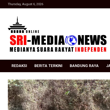
Skip
Thursday, August 6, 2026
to
content
Suara Rakyat Indonesia
SRI Media news
REDAKSI
BERITA TERKINI
BANDUNG RAYA
J