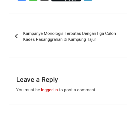
a
h
n
ce
at
ke
b
s
dI
Post
o
A
n
Kampanye Monologis Terbatas DenganTiga Calon
navigation
o
p
Kades Pasanggrahan Di Kampung Tajur
k
p
Leave a Reply
You must be
logged in
to post a comment.