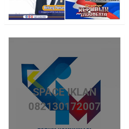
SPACE IKLAN
082130172007