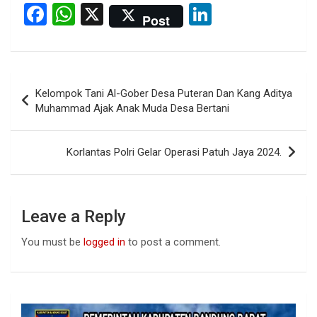
F
W
X
Li
Post
a
h
n
ce
at
ke
b
s
dI
Post
Kelompok Tani Al-Gober Desa Puteran Dan Kang Aditya
o
A
n
navigation
Muhammad Ajak Anak Muda Desa Bertani
o
p
k
p
Korlantas Polri Gelar Operasi Patuh Jaya 2024.
Leave a Reply
You must be
logged in
to post a comment.