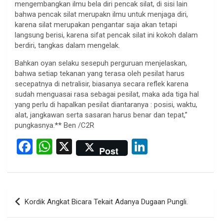
mengembangkan ilmu bela diri pencak silat, di sisi lain
bahwa pencak silat merupakn ilmu untuk menjaga diri,
karena silat merupakan pengantar saja akan tetapi
langsung berisi, karena sifat pencak silat ini kokoh dalam
berdiri, tangkas dalam mengelak.
Bahkan oyan selaku sesepuh perguruan menjelaskan,
bahwa setiap tekanan yang terasa oleh pesilat harus
secepatnya di netralisir, biasanya secara reflek karena
sudah menguasai rasa sebagai pesilat, maka ada tiga hal
yang perlu di hapalkan pesilat diantaranya : posisi, waktu,
alat, jangkawan serta sasaran harus benar dan tepat,”
pungkasnya.** Ben /C2R
F
W
X
Li
Post
a
h
n
ce
at
ke
b
s
dI
Post
Kordik Angkat Bicara Tekait Adanya Dugaan Pungli.
o
A
n
navigation