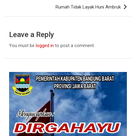
o
p
Rumah Tidak Layak Huni Ambruk
k
p
Leave a Reply
You must be
logged in
to post a comment.