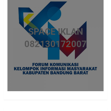
SPACE IKLAN
082130172007