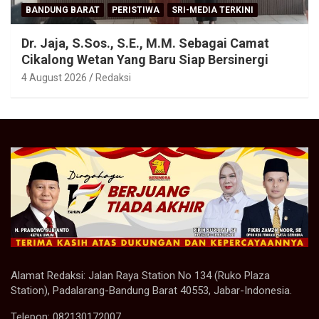
BANDUNG BARAT
PERISTIWA
SRI-MEDIA TERKINI
Dr. Jaja, S.Sos., S.E., M.M. Sebagai Camat
Cikalong Wetan Yang Baru Siap Bersinergi
4 August 2026
Redaksi
Alamat Redaksi: Jalan Raya Station No 134 (Ruko Plaza
Station), Padalarang-Bandung Barat 40553, Jabar-Indonesia.
Telepon: 082130172007