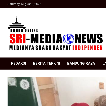
Skip
Saturday, August 8, 2026
to
content
Suara Rakyat Indonesia
SRI Media news
REDAKSI
BERITA TERKINI
BANDUNG RAYA
J