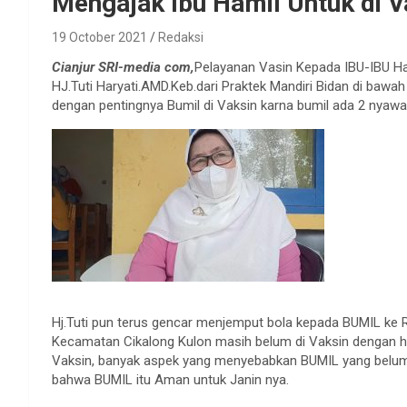
Mengajak Ibu Hamil Untuk di Va
19 October 2021
Redaksi
Cianjur SRI-media com,
Pelayanan Vasin Kepada IBU-IBU Ha
HJ.Tuti Haryati.AMD.Keb.dari Praktek Mandiri Bidan di bawa
dengan pentingnya Bumil di Vaksin karna bumil ada 2 nyawa 
Hj.Tuti pun terus gencar menjemput bola kepada BUMIL ke 
Kecamatan Cikalong Kulon masih belum di Vaksin dengan ha
Vaksin, banyak aspek yang menyebabkan BUMIL yang belum 
bahwa BUMIL itu Aman untuk Janin nya.