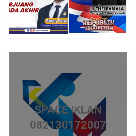
SPACE IKLAN
082130172007