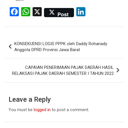
F
W
X
Li
Post
a
h
n
ce
at
ke
b
s
dI
Post
KONSEKUENSI LOGIS PPPK oleh Daddy Rohanady
o
A
n
navigation
Anggota DPRD Provinsi Jawa Barat
o
p
k
p
CAPAIAN PENERIMAAN PAJAK DAERAH HASIL
RELAKSASI PAJAK DAERAH SEMESTER I TAHUN 2022
Leave a Reply
You must be
logged in
to post a comment.