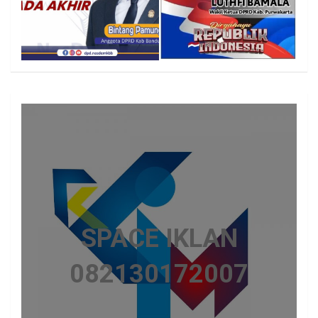
SPACE IKLAN
082130172007