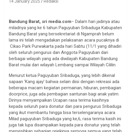
14 January 2025
Redaksi
Bandung Barat, sri media.com
– Dalam hari jadinya atau
miladnya yang ke 6 tahun Paguyuban Sribaduga Kabupaten
Bandung Barat yang bersekretariat di Ngamprah belum
lama ini telah mengadakan pelaksanan acara pucaknya di
Cikao Park Purwakarta pada hari Sabtu (11/1 yang dihadiri
oleh seluruh pengurus dan Anggota Paguyuban dari
berbagai wilayah yang ada diwilayah Kabupaten Bandung
Barat mulai dari wilayah Lembang sampai Wilayah Cililin.
Menurut ketua Paguyuban Sribaduga, yang lebih dikenal
sapaan ‘Kang ajay’ bahwa selain diisi dengan rekreasi ada
beberapa macam kegiatan permainan, hiburan, pembagian
doorprice, juga ada pembagian santunan bagi anak yatim.
Dirinya menyampaikan Ucapan rasa terima kasihnya
kepada seluruh para donatur dan para pengurus Sribaduga
yang ikut membantu hingga bisa terselengaranya acara
Milad paguyuban Sribaduga yang ke,6, rasa terima kasih ini
juga tak lupa disampaikan kepada para donatur yang telah
menyisihkan sebagian rejekinya semoga semua yang telah