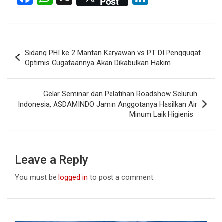
Post
a
h
n
ce
at
ke
b
s
dI
Post
Sidang PHI ke 2 Mantan Karyawan vs PT DI Penggugat
o
A
n
navigation
Optimis Gugataannya Akan Dikabulkan Hakim
o
p
k
p
Gelar Seminar dan Pelatihan Roadshow Seluruh
Indonesia, ASDAMINDO Jamin Anggotanya Hasilkan Air
Minum Laik Higienis
Leave a Reply
You must be
logged in
to post a comment.