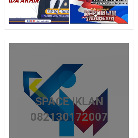
SPACE IKLAN
082130172007