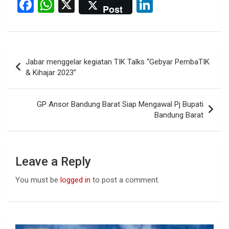
F
W
X
Li
Post
a
h
n
ce
at
ke
b
s
dI
Post
Jabar menggelar kegiatan TIK Talks “Gebyar PembaTIK
o
A
n
navigation
& Kihajar 2023”
o
p
k
p
GP Ansor Bandung Barat Siap Mengawal Pj Bupati
Bandung Barat
Leave a Reply
You must be
logged in
to post a comment.