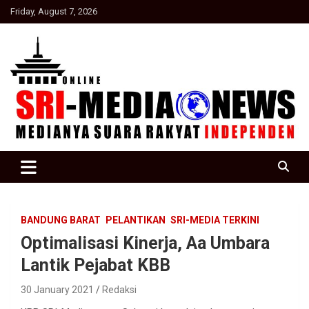
Skip
Friday, August 7, 2026
to
content
Suara Rakyat Indonesia
SRI Media news
BANDUNG BARAT
PELANTIKAN
SRI-MEDIA TERKINI
Optimalisasi Kinerja, Aa Umbara
Lantik Pejabat KBB
30 January 2021
Redaksi