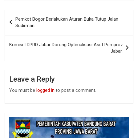
ce
at
ke
b
s
dI
Post
Pemkot Bogor Berlakukan Aturan Buka Tutup Jalan
o
A
n
navigation
Sudirman
o
p
k
p
Komisi I DPRD Jabar Dorong Optimalisasi Aset Pemprov
Jabar.
Leave a Reply
You must be
logged in
to post a comment.