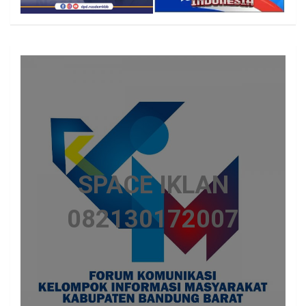
SPACE IKLAN
082130172007