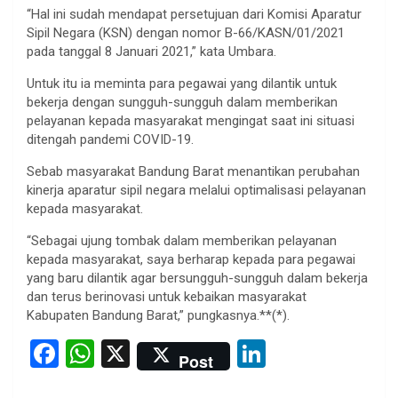
“Hal ini sudah mendapat persetujuan dari Komisi Aparatur
Sipil Negara (KSN) dengan nomor B-66/KASN/01/2021
pada tanggal 8 Januari 2021,” kata Umbara.
Untuk itu ia meminta para pegawai yang dilantik untuk
bekerja dengan sungguh-sungguh dalam memberikan
pelayanan kepada masyarakat mengingat saat ini situasi
ditengah pandemi COVID-19.
Sebab masyarakat Bandung Barat menantikan perubahan
kinerja aparatur sipil negara melalui optimalisasi pelayanan
kepada masyarakat.
“Sebagai ujung tombak dalam memberikan pelayanan
kepada masyarakat, saya berharap kepada para pegawai
yang baru dilantik agar bersungguh-sungguh dalam bekerja
dan terus berinovasi untuk kebaikan masyarakat
Kabupaten Bandung Barat,” pungkasnya.**(*).
F
W
X
Li
Post
a
h
n