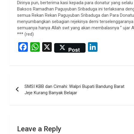
Dirinya pun, berterima kasi kepada para donatur yang sela
Baksos Ramadhan Paguyuban Sribaduga ini terlaksana denga
semua Rekan Rekan Paguyuban Sribaduga dan Para Donatur
menyumbangkan sebagian rejekinya demi terselenggarany
semuanya hanya Allah swt yang akan membalasnya ” ujar 
*** (red)
F
W
X
Li
Post
a
h
n
ce
at
ke
b
s
dI
Post
o
A
n
SMSI KBB dan Cimahi: Walpri Bupati Bandung Barat
navigation
o
p
Jeje Kurang Banyak Belajar
k
p
Leave a Reply