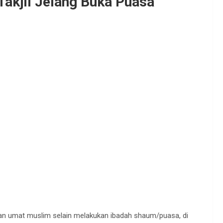
akjil Jelang Buka Puasa
n umat muslim selain melakukan ibadah shaum/puasa, di