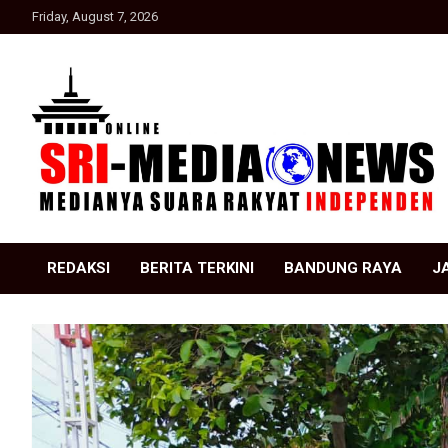
Skip
Friday, August 7, 2026
to
content
Suara Rakyat Indonesia
SRI Media news
REDAKSI
BERITA TERKINI
BANDUNG RAYA
J