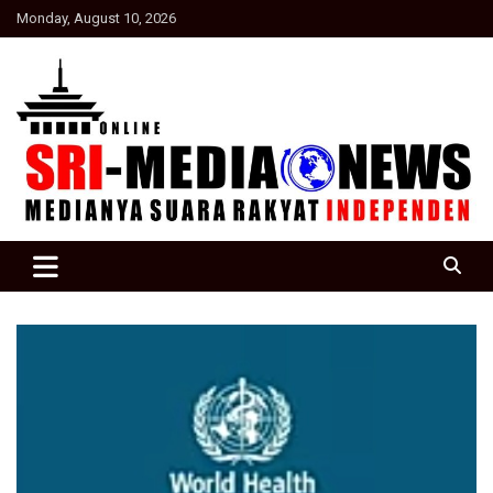
Skip
Monday, August 10, 2026
to
content
Suara Rakyat Indonesia
SRI Media news