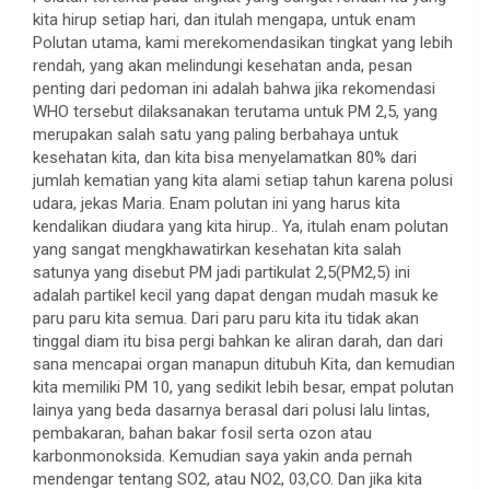
kita hirup setiap hari, dan itulah mengapa, untuk enam
Polutan utama, kami merekomendasikan tingkat yang lebih
rendah, yang akan melindungi kesehatan anda, pesan
penting dari pedoman ini adalah bahwa jika rekomendasi
WHO tersebut dilaksanakan terutama untuk PM 2,5, yang
merupakan salah satu yang paling berbahaya untuk
kesehatan kita, dan kita bisa menyelamatkan 80% dari
jumlah kematian yang kita alami setiap tahun karena polusi
udara, jekas Maria. Enam polutan ini yang harus kita
kendalikan diudara yang kita hirup.. Ya, itulah enam polutan
yang sangat mengkhawatirkan kesehatan kita salah
satunya yang disebut PM jadi partikulat 2,5(PM2,5) ini
adalah partikel kecil yang dapat dengan mudah masuk ke
paru paru kita semua. Dari paru paru kita itu tidak akan
tinggal diam itu bisa pergi bahkan ke aliran darah, dan dari
sana mencapai organ manapun ditubuh Kita, dan kemudian
kita memiliki PM 10, yang sedikit lebih besar, empat polutan
lainya yang beda dasarnya berasal dari polusi lalu lintas,
pembakaran, bahan bakar fosil serta ozon atau
karbonmonoksida. Kemudian saya yakin anda pernah
mendengar tentang SO2, atau NO2, 03,CO. Dan jika kita