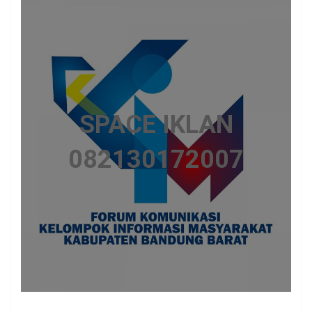
SPACE IKLAN
082130172007