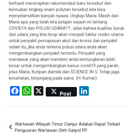
berhasil menerapkan rekomendasi baru tersebut dan
kemudian tingkag enam polutan tersebut kita bisa
menyelamatkan banyak nyawa. Ungkap Maria. Masih dari
Maria apa yang telah kita pelajari sejauh ini tentang
COVID19 dan POLUSI UDARA??.. jelas bahwa kualitas buruk
dari udara yang kita hirup akan menjadi faktur resiko utama
untuk penyakit pernapasan akut dan kronis dan penyakit
selain itu, jika anda terkena polusi udara anda akan
mengembangkan penyakit tertentu. Penyakit yang
mendasar yang akan memberi anda kemungkinan lebih
besar untuk mengembangkan kasus covid19 yang parah,
jelas Maria. Kutipan diambil dari SCIENCE IN 5. Tetap jaga
kesehatan, berpegang pada sains. (H. Kumar)
F
W
X
Li
Post
a
h
n
ce
at
ke
b
s
dI
Post
Wartawan Wilayah Timur Cianjur Adakan Rapat Terkait
o
A
n
navigation
Pengusiran Wartawan Oleh Satpol PP.