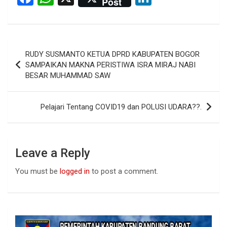
Post
a
h
n
ce
at
ke
b
s
dI
Post
RUDY SUSMANTO KETUA DPRD KABUPATEN BOGOR
o
A
n
navigation
SAMPAIKAN MAKNA PERISTIWA ISRA MIRAJ NABI
o
p
BESAR MUHAMMAD SAW
k
p
Pelajari Tentang COVID19 dan POLUSI UDARA??.
Leave a Reply
You must be
logged in
to post a comment.