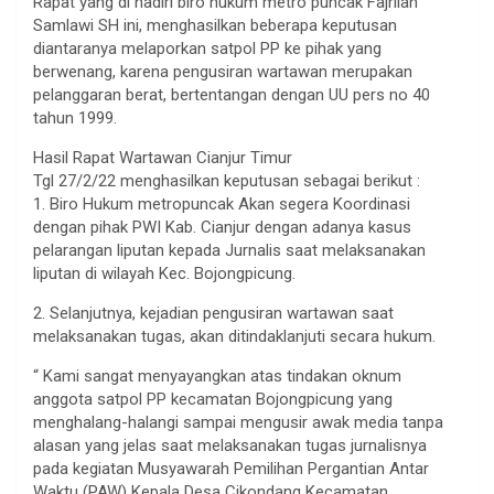
Rapat yang di hadiri biro hukum metro puncak Fajrilah
Samlawi SH ini, menghasilkan beberapa keputusan
diantaranya melaporkan satpol PP ke pihak yang
berwenang, karena pengusiran wartawan merupakan
pelanggaran berat, bertentangan dengan UU pers no 40
tahun 1999.
Hasil Rapat Wartawan Cianjur Timur
Tgl 27/2/22 menghasilkan keputusan sebagai berikut :
1. Biro Hukum metropuncak Akan segera Koordinasi
dengan pihak PWI Kab. Cianjur dengan adanya kasus
pelarangan liputan kepada Jurnalis saat melaksanakan
liputan di wilayah Kec. Bojongpicung.
2. Selanjutnya, kejadian pengusiran wartawan saat
melaksanakan tugas, akan ditindaklanjuti secara hukum.
“ Kami sangat menyayangkan atas tindakan oknum
anggota satpol PP kecamatan Bojongpicung yang
menghalang-halangi sampai mengusir awak media tanpa
alasan yang jelas saat melaksanakan tugas jurnalisnya
pada kegiatan Musyawarah Pemilihan Pergantian Antar
Waktu (PAW) Kepala Desa Cikondang Kecamatan