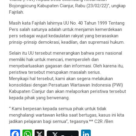
Bojongpicung Kabupaten Cianjur, Rabu (23/02/22)”, ungkap
Fajrilah.
Masih kata Fajrilah lahirnya UU No. 40 Tahun 1999 Tentang
Pers salah satunya adalah untuk menjamin kemerdekaan
pers sebagai wujud kedaulatan rakyat yang berasaskan
prinsip-prinsip demokrasi, keadilan, dan supremasi hukum.
Selain itu UU tersebut menerangkan bahwa pers nasional
memiliki hak untuk mencari, memperoleh dan
menyebarluaskan gagasan dan informasi. Oleh karena itu,
peristiwa tersebut merupakan masalah serius.
Menyikapi hal tersebut, kami akan segera melakukan
konsolidasi dengan Persatuan Wartawan Indonesia (PWI)
Kabupaten Cianjur dan akan melaporkan peristiwa tersebut
kepada pihak yang berwenang.
“ Kami berpesan kepada semua pihak untuk tidak
menghalangi wartawan ketika saat bertugas, kasus ini kita
jadikan pelajaran bagi semua”, tegasnya.** C2R /Ben
F
W
X
Li