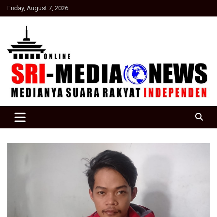
Skip
Friday, August 7, 2026
to
content
Suara Rakyat Indonesia
SRI Media news