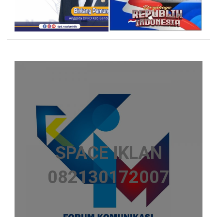
SPACE IKLAN
082130172007