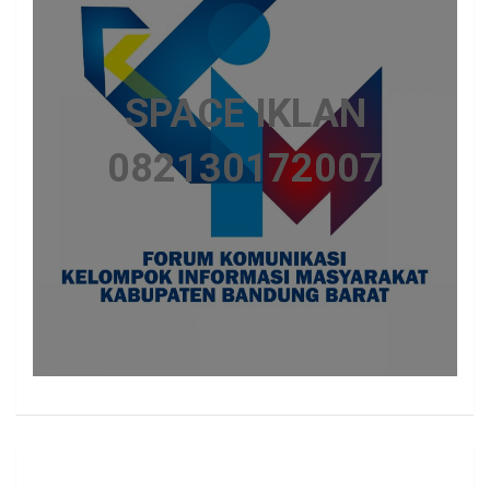
SPACE IKLAN
082130172007