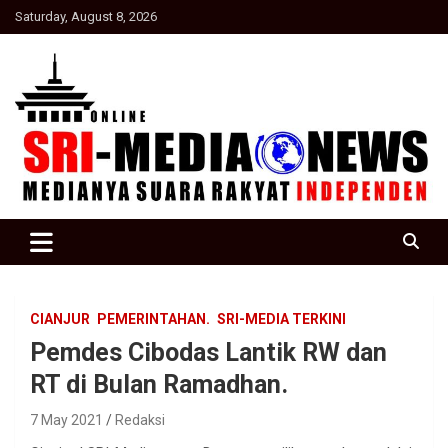
Skip
Saturday, August 8, 2026
to
content
Suara Rakyat Indonesia
SRI Media news
CIANJUR
PEMERINTAHAN.
SRI-MEDIA TERKINI
Pemdes Cibodas Lantik RW dan
RT di Bulan Ramadhan.
7 May 2021
Redaksi