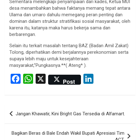
Sementara melengkapi penyampaian dari kades, Ketua MUI
desa menambahkan bahwa faktanya memang tepat antara
Ulama dan umaro dahulu memegang peran penting dan
dominan dalam struktur stratifikasi sosial masyarakat, oleh
karena itu, katanya maka harus bekerja sama dan
berbarengan.
Selain itu terkait masalah tentang BAZ (Badan Amil Zakat)
Tolong, diperhatikan demi berjalannya perekonomian serta
supaya lebih maju untuk kesejahteraan
masyarakat,”Pungkasnya.**( Ateng* ).
F
W
X
Li
Post
a
h
n
ce
at
ke
b
s
dI
Post
Jangan Khawatir, Kini Bright Gas Tersedia di Alfamart.
o
A
n
navigation
o
p
Bagikan Beras di Bale Endah Wakil Bupati Apresiasi Tim
k
p
ACT.