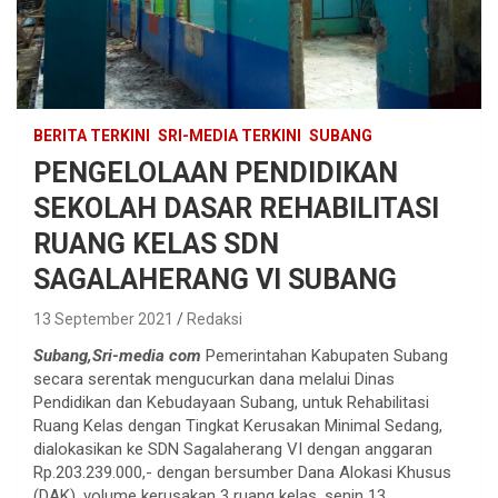
BERITA TERKINI
SRI-MEDIA TERKINI
SUBANG
PENGELOLAAN PENDIDIKAN
SEKOLAH DASAR REHABILITASI
RUANG KELAS SDN
SAGALAHERANG VI SUBANG
13 September 2021
Redaksi
Subang,Sri-media com
Pemerintahan Kabupaten Subang
secara serentak mengucurkan dana melalui Dinas
Pendidikan dan Kebudayaan Subang, untuk Rehabilitasi
Ruang Kelas dengan Tingkat Kerusakan Minimal Sedang,
dialokasikan ke SDN Sagalaherang VI dengan anggaran
Rp.203.239.000,- dengan bersumber Dana Alokasi Khusus
(DAK), volume kerusakan 3 ruang kelas, senin 13