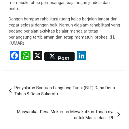
memasuki tahap pemasangan baja ringan jendela dan
pintu,
Dengan harapan rahbilitasi ruang kelas berjalan lancar dan
cepat selesai dengan baik. Namun didalam rehabilitasi yang
sedang berjalan aktivitas belajar mengajar tetap
berlangsung tertib aman dan tetap mematuhi prokes. (H.
KUMAR)
F
W
X
Li
Post
a
h
n
ce
at
ke
b
s
dI
Post
Penyaluran Bantuan Langsung Tunai (BLT) Dana Desa
o
A
n
navigation
Tahap 9 Desa Sukaratu
o
p
k
p
Masyarakat Desa Mekarsari Mewakafkan Tanah nya
untuk Masjid dan TPU