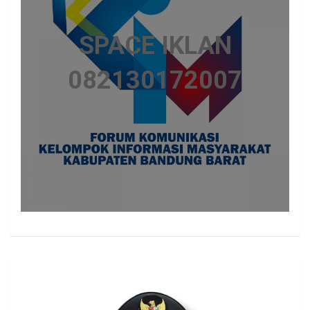
SPACE IKLAN
082130172007