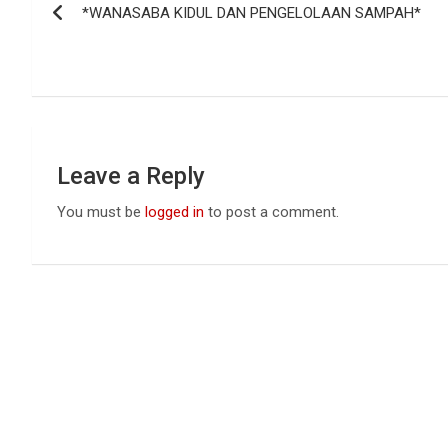
o
A
n
*WANASABA KIDUL DAN PENGELOLAAN SAMPAH*
navigation
o
p
k
p
Leave a Reply
You must be
logged in
to post a comment.