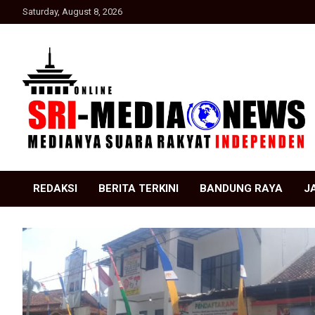
Skip
Saturday, August 8, 2026
to
content
Suara Rakyat Indonesia
SRI Media news
REDAKSI
BERITA TERKINI
BANDUNG RAYA
J