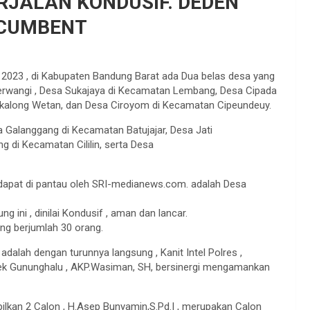
ERJALAN KONDUSIF. DEDEN
NCUMBENT
 2023 , di Kabupaten Bandung Barat ada Dua belas desa yang
gerwangi , Desa Sukajaya di Kecamatan Lembang, Desa Cipada
ikalong Wetan, dan Desa Ciroyom di Kecamatan Cipeundeuy.
Galanggang di Kecamatan Batujajar, Desa Jati
 di Kecamatan Cililin, serta Desa
 dapat di pantau oleh SRI-medianews.com. adalah Desa
g ini , dinilai Kondusif , aman dan lancar.
yang berjumlah 30 orang.
adalah dengan turunnya langsung , Kanit Intel Polres ,
 Gununghalu , AKP.Wasiman, SH, bersinergi mengamankan
pilkan 2 Calon , H.Asep Bunyamin,S.Pd.I , merupakan Calon