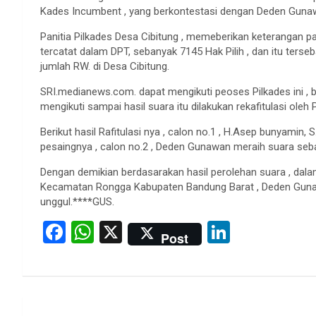
Kades Incumbent , yang berkontestasi dengan Deden Gunaw
Panitia Pilkades Desa Cibitung , memeberikan keterangan
tercatat dalam DPT, sebanyak 7145 Hak Pilih , dan itu terse
jumlah RW. di Desa Cibitung.
SRI.medianews.com. dapat mengikuti peoses Pilkades ini , bu
mengikuti sampai hasil suara itu dilakukan rekafitulasi oleh 
Berikut hasil Rafitulasi nya , calon no.1 , H.Asep bunyamin
pesaingnya , calon no.2 , Deden Gunawan meraih suara seb
Dengan demikian berdasarakan hasil perolehan suara , dalam
Kecamatan Rongga Kabupaten Bandung Barat , Deden Gunawa
unggul.****GUS.
F
W
X
Li
Post
a
h
n
ce
at
ke
b
s
dI
Post