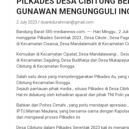
PILKADES DESA CIBITUNG B
GUNAWAN MENGUNGGULI I
2 July 2023
duankdurahman@gmail.com
Bandung Barat-SRI-medianews.com. —- Hari Minggu , 2 Juli
menggelar Pilkades Serentak 2023 , Desa Cikole , Desa Pa
di Kecamatan Cisarua, Desa Mandalamukti di Kecamatan C
Kemudian di Kecamatan Cipatat, Desa Mandalawangi , Desa 
di Kecamatan Saguling, Desa Budiharja dan Desa Mukapayung
Cibitung di Kecamatan Rongga.
Salah satu desa yang menyelenggarakan Pilkades itu, yang
Cibitung Kecamatan Rongga.
Sejauh pantauan pihak media , situasi Pilkades di Desa Cibitun
Hal ini didukung oleh kehadiran aparat dari pihak TNI Polri 
Bahkan dari Polres Cimahi , yang perlu mendapat apresiasi , 
IPTU.Maman Maulana, yang bersama-sama dengan Kapolsek
dan mengawal proses Pilkades ini.
Desa Cibitung dalam Pilkades Serentak 2023 kali ini menam