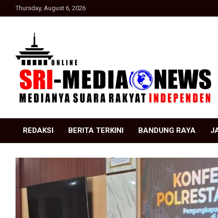
Skip
Thursday, August 6, 2026
to
content
Suara Rakyat Indonesia
SRI Media news
REDAKSI
BERITA TERKINI
BANDUNG RAYA
J