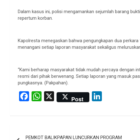
Dalam kasus ini, polisi mengamankan sejumlah barang bukti b
repertum korban.
Kapolresta menegaskan bahwa pengungkapan dua perkara te
menangani setiap laporan masyarakat sekaligus meluruskan
“Kami berharap masyarakat tidak mudah percaya dengan inf
resmi dari pihak berwenang. Setiap laporan yang masuk pasti
pungkasnya. (Pakpahan).
F
W
X
Li
Post
a
h
n
ce
at
ke
b
s
dI
Post
o
A
n
PEMKOT BALIKPAPAN LUNCURKAN PROGRAM