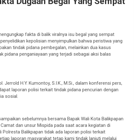
akta Dugaan Begal Yang Sempat
engungkap fakta di balik viralnya isu begal yang sempat
 penyelidikan kepolisian menyimpulkan bahwa peristiwa yang
upakan tindak pidana pembegalan, melainkan dua kasus
ak pidana penganiayaan yang terjadi sebagai aksi balas
Jerrold H.Y. Kumontoy, S.I.K., M.Si., dalam konferensi pers,
dapat laporan polisi terkait tindak pidana pencurian dengan
a sosial.
ampaikan sebelumnya bersama Bapak Wali Kota Balikpapan
 Camat dan unsur Mispida pada saat acara kegiatan di
olresta Balikpapan tidak ada laporan polisi terkait
iap laporan masyarakat tetap kami tindak lanjuti melalui