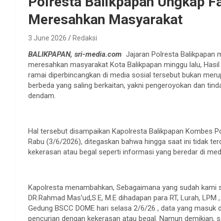
Polresta Balikpapan Ungkap F
Meresahkan Masyarakat
3 June 2026
Redaksi
BALIKPAPAN, sri-media.com
Jajaran Polresta Balikpapan m
meresahkan masyarakat Kota Balikpapan minggu lalu, Hasil
ramai diperbincangkan di media sosial tersebut bukan mer
berbeda yang saling berkaitan, yakni pengeroyokan dan tind
dendam.
Hal tersebut disampaikan Kapolresta Balikpapan Kombes Pol. 
Rabu (3/6/2026), ditegaskan bahwa hingga saat ini tidak ter
kekerasan atau begal seperti informasi yang beredar di medi
Kapolresta menambahkan, Sebagaimana yang sudah kami s
DR.Rahmad Mas’ud,S.E, M.E dihadapan para RT, Lurah, LPM ,
Gedung BSCC DOME hari selasa 2/6/26 , data yang masuk di P
pencurian dengan kekerasan atau begal. Namun demikian, set