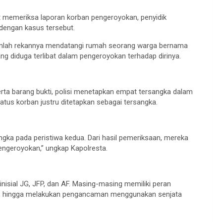
aat memeriksa laporan korban pengeroyokan, penyidik
 dengan kasus tersebut.
jumlah rekannya mendatangi rumah seorang warga bernama
ang diduga terlibat dalam pengeroyokan terhadap dirinya.
erta barang bukti, polisi menetapkan empat tersangka dalam
atus korban justru ditetapkan sebagai tersangka.
ngka pada peristiwa kedua. Dari hasil pemeriksaan, mereka
engeroyokan,” ungkap Kapolresta.
inisial JG, JFP, dan AF. Masing-masing memiliki peran
ah, hingga melakukan pengancaman menggunakan senjata