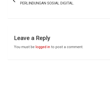
navigation
o
p
PERLINDUNGAN SOSIAL DIGITAL.
k
p
Leave a Reply
You must be
logged in
to post a comment.