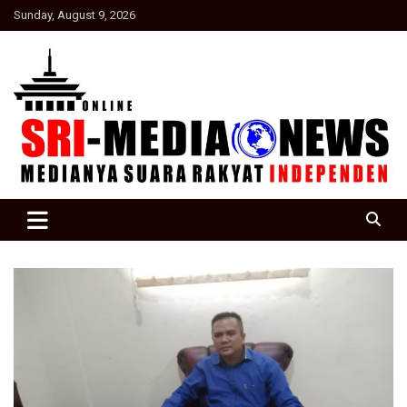
Skip
Sunday, August 9, 2026
to
content
Suara Rakyat Indonesia
SRI Media news