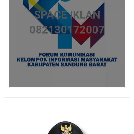
SPACE IKLAN
082130172007