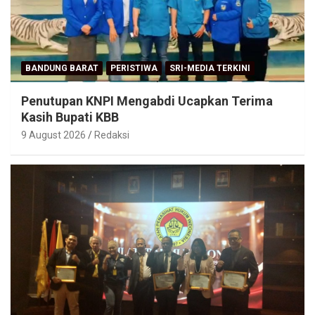
BANDUNG BARAT
PERISTIWA
SRI-MEDIA TERKINI
Penutupan KNPI Mengabdi Ucapkan Terima
Kasih Bupati KBB
9 August 2026
Redaksi