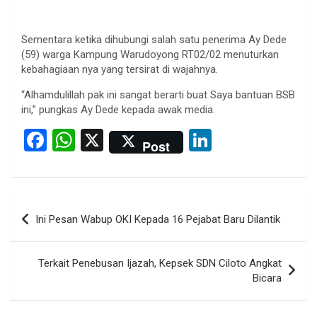
Sementara ketika dihubungi salah satu penerima Ay Dede
(59) warga Kampung Warudoyong RT02/02 menuturkan
kebahagiaan nya yang tersirat di wajahnya.
“Alhamdulillah pak ini sangat berarti buat Saya bantuan BSB
ini,” pungkas Ay Dede kepada awak media.
F
W
X
Li
Post
a
h
n
ce
at
ke
b
s
dI
Post
Ini Pesan Wabup OKI Kepada 16 Pejabat Baru Dilantik
o
A
n
navigation
o
p
Terkait Penebusan Ijazah, Kepsek SDN Ciloto Angkat
k
p
Bicara