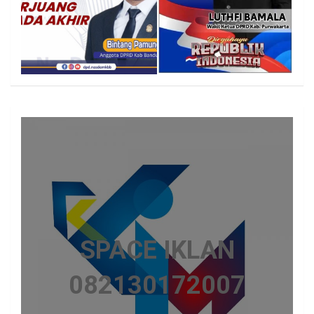
SPACE IKLAN
082130172007