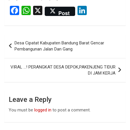
F
W
X
Li
Post
a
h
n
ce
at
ke
b
s
dI
Post
Desa Cipatat Kabupaten Bandung Barat Gencar
o
A
n
navigation
Pembangunan Jalan Dan Gang
o
p
k
p
VIRAL …! PERANGKAT DESA DEPOK,PAKENJENG TIDUR
DI JAM KERJA
Leave a Reply
You must be
logged in
to post a comment.