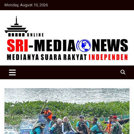
Skip
Monday, August 10, 2026
to
content
Suara Rakyat Indonesia
SRI Media news