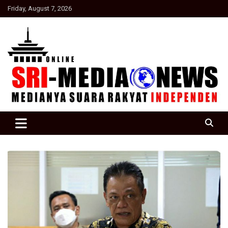
Skip
Friday, August 7, 2026
to
content
Suara Rakyat Indonesia
SRI Media news