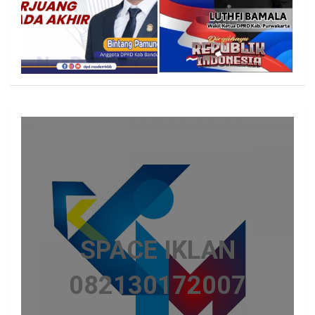
SPACE IKLAN
082130172007