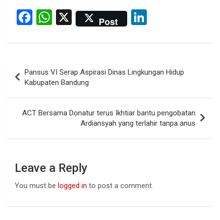
F
W
X
Li
Post
a
h
n
ce
at
ke
b
s
dI
Post
Pansus VI Serap Aspirasi Dinas Lingkungan Hidup
o
A
n
navigation
Kabupaten Bandung
o
p
k
p
ACT Bersama Donatur terus Ikhtiar bantu pengobatan
Ardiansyah yang terlahir tanpa anus
Leave a Reply
You must be
logged in
to post a comment.