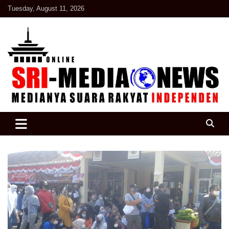
Skip
Tuesday, August 11, 2026
to
content
Suara Rakyat Indonesia
SRI Media news