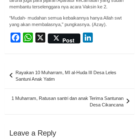
taruna juga para jajaran Aparatur kecamatan yang sudah
membantu terselenggara nya acara Vaksin ke 2.
“Mudah- mudahan semua kebaikannya hanya Allah swt
yang akan membalasnya,” pungkasnya. (Azay).
F
W
X
Li
Post
a
h
n
c
at
k
e
s
e
Post
Rayakan 10 Muharram, MI al-Huda III Desa Leles
b
A
dI
navigation
Santuni Anak Yatim
o
p
n
o
p
1 Muharram, Ratusan santri dan anak Terima Santunan
k
Desa Cikancana
Leave a Reply