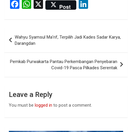
F
W
X
Li
Post
a
h
n
ce
at
ke
b
s
dI
Post
Wahyu Syamsul Ma’rif, Terpilih Jadi Kades Sadar Karya,
o
A
n
navigation
Darangdan
o
p
k
p
Pemkab Purwakarta Pantau Perkembangan Penyebaran
Covid-19 Pasca Pilkades Serentak
Leave a Reply
You must be
logged in
to post a comment.