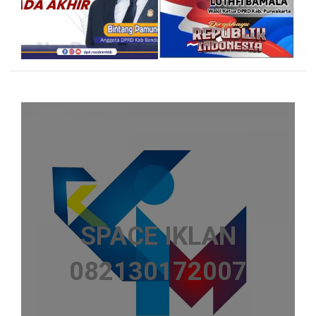
SPACE IKLAN
082130172007