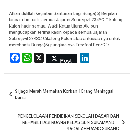
Alhamdulillah kegiatan Santunan bagi Bunga(5) Berjalan
lancar dan hadir semua Jajaran Subregwil 234SC Cikalong
Kulon hadir semua, Wakil Ketua Ujang Aki pun
mengucapkan terima kasih kepada semua Jajaran
Subregwil 234SC Cikalong Kulon atas antusias nya untuk
membantu Bunga(5) pungkas nya.Freefaal Ben/C2r
F
W
X
Li
Post
a
h
n
ce
at
ke
b
s
dI
Post
Si jago Merah Memakan Korban 1Orang Meninggal
o
A
n
navigation
Dunia
o
p
k
p
PENGELOLAAN PENDIDIKAN SEKOLAH DASAR DAN
REHABILITASI RUANG KELAS SDN SUKAMANDI 1
SAGALAHERANG SUBANG