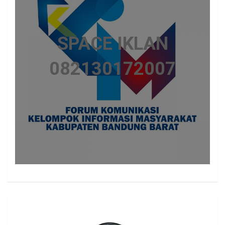
SPACE IKLAN
082130172007