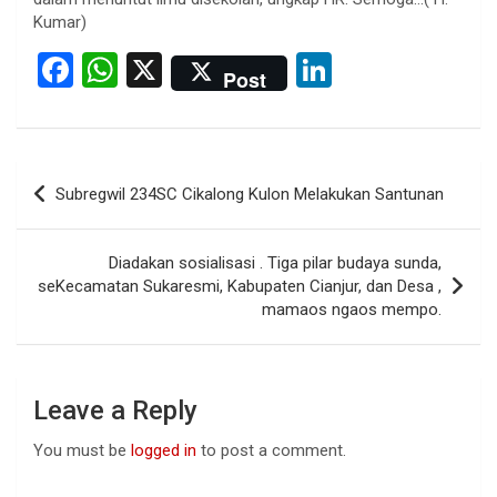
Kumar)
F
W
X
Li
Post
a
h
n
ce
at
ke
b
s
dI
Post
Subregwil 234SC Cikalong Kulon Melakukan Santunan
o
A
n
navigation
o
p
Diadakan sosialisasi . Tiga pilar budaya sunda,
k
p
seKecamatan Sukaresmi, Kabupaten Cianjur, dan Desa ,
mamaos ngaos mempo.
Leave a Reply
You must be
logged in
to post a comment.