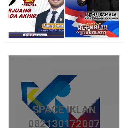
SPACE IKLAN
082130172007