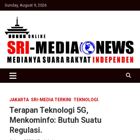
Skip
Sunday, August 9, 2026
to
content
Suara Rakyat Indonesia
SRI Media news
JAKARTA
SRI-MEDIA TERKINI
TEKNOLOGI.
Terapan Teknologi 5G,
Menkominfo: Butuh Suatu
Regulasi.