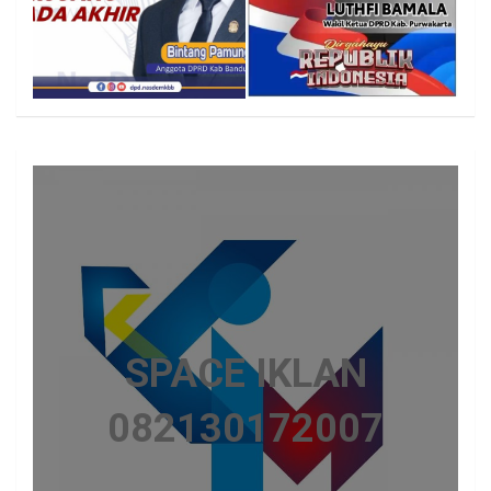
SPACE IKLAN
082130172007