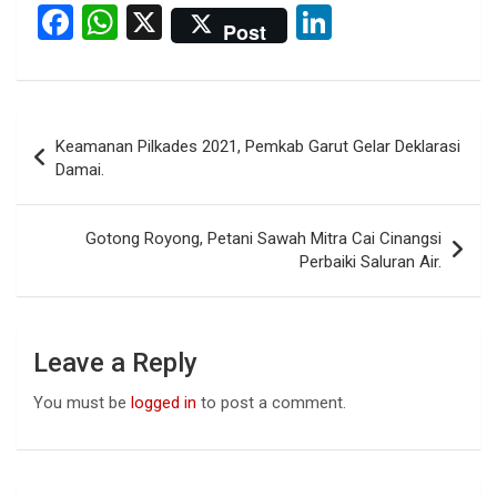
F
W
X
Li
Post
a
h
n
ce
at
ke
b
s
dI
Post
Keamanan Pilkades 2021, Pemkab Garut Gelar Deklarasi
o
A
n
navigation
Damai.
o
p
k
p
Gotong Royong, Petani Sawah Mitra Cai Cinangsi
Perbaiki Saluran Air.
Leave a Reply
You must be
logged in
to post a comment.