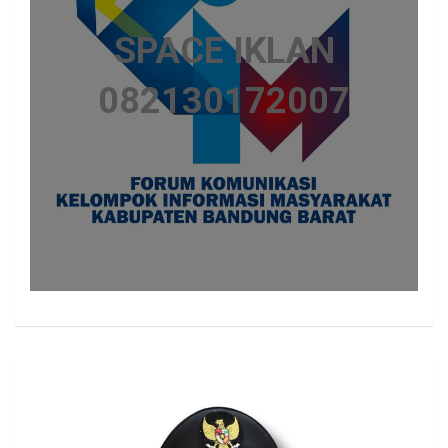
SPACE IKLAN
082130172007