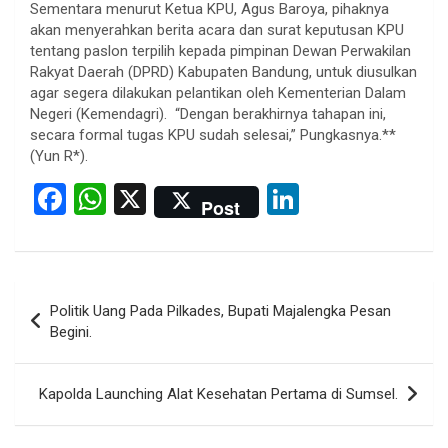
Sementara menurut Ketua KPU, Agus Baroya, pihaknya
akan menyerahkan berita acara dan surat keputusan KPU
tentang paslon terpilih kepada pimpinan Dewan Perwakilan
Rakyat Daerah (DPRD) Kabupaten Bandung, untuk diusulkan
agar segera dilakukan pelantikan oleh Kementerian Dalam
Negeri (Kemendagri). “Dengan berakhirnya tahapan ini,
secara formal tugas KPU sudah selesai,” Pungkasnya.**
(Yun R*).
F
W
X
Li
Post
a
h
n
ce
at
ke
b
s
dI
Post
Politik Uang Pada Pilkades, Bupati Majalengka Pesan
o
A
n
navigation
Begini.
o
p
k
p
Kapolda Launching Alat Kesehatan Pertama di Sumsel.