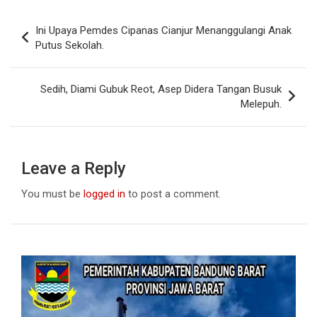
b
s
dI
Post
Ini Upaya Pemdes Cipanas Cianjur Menanggulangi Anak
o
A
n
navigation
Putus Sekolah.
o
p
k
p
Sedih, Diami Gubuk Reot, Asep Didera Tangan Busuk
Melepuh.
Leave a Reply
You must be
logged in
to post a comment.