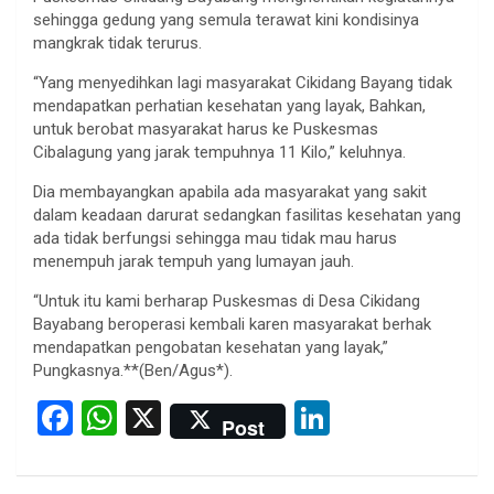
sehingga gedung yang semula terawat kini kondisinya
mangkrak tidak terurus.
“Yang menyedihkan lagi masyarakat Cikidang Bayang tidak
mendapatkan perhatian kesehatan yang layak, Bahkan,
untuk berobat masyarakat harus ke Puskesmas
Cibalagung yang jarak tempuhnya 11 Kilo,” keluhnya.
Dia membayangkan apabila ada masyarakat yang sakit
dalam keadaan darurat sedangkan fasilitas kesehatan yang
ada tidak berfungsi sehingga mau tidak mau harus
menempuh jarak tempuh yang lumayan jauh.
“Untuk itu kami berharap Puskesmas di Desa Cikidang
Bayabang beroperasi kembali karen masyarakat berhak
mendapatkan pengobatan kesehatan yang layak,”
Pungkasnya.**(Ben/Agus*).
F
W
X
Li
Post
a
h
n
ce
at
ke