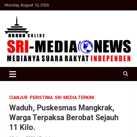
Skip
Monday, August 10, 2026
to
content
Suara Rakyat Indonesia
SRI Media news
CIANJUR
PERISTIWA
SRI-MEDIA TERKINI
Waduh, Puskesmas Mangkrak,
Warga Terpaksa Berobat Sejauh
11 Kilo.