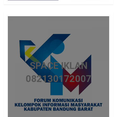
SPACE IKLAN
082130172007