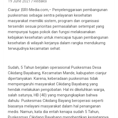
19 June 2021
Redaksi
Cianjur |SRI-Media.com,– Penyelenggaraan pembangunan
puskesmas sebagai sentra pelayanan kesehatan
masyarakat memiliki sistem, program dan organisasi
tersendiri sesuai prioritas permasalahan setempat yang
mempunyai tugas pokok dan fungsi melaksanakan
kebijakan kesehatan untuk mencapai tujuan pembangunan
kesehatan di wilayah kerjanya dalam rangka mendukurng
terwujudnya kecamatan sehat.
Sudah, 5 Tahun berjalan operasional Puskesmas Desa
Cikidang Bayabang, Kecamatan Mande, kabupaten cianjur
dipertanyakan. Karena, keberadaan puskesmas tidak
mempengaruhi masyarakat Cikidang Bayabang yang
hendak melakukan pengobatan. Hal ini dikeluhkan warga,
salah satunya, HB (40) yang mengungkapkan bahwa
dahulu Puskesmas Cikidang Bayang beroperasi seperti
biasanya melayani masyarakat dalam hal penanganan
medis. Namun, kata dia entah kenapa sudah 5 Tahun,
Puskesmas Cikidang Bayabang menghentikan kegiatannya