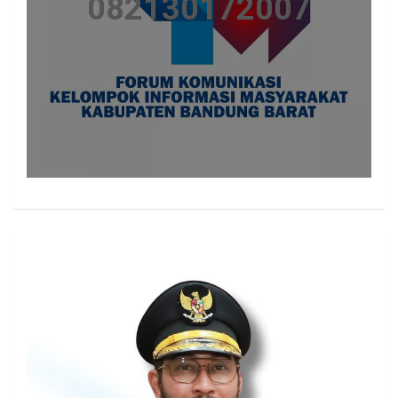
082130172007