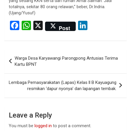
yang sedang KKN serta dari rumah Amal Salman. Jadi
totalnya, sekitar 80 orang relawan,” beber, Dr.Indria.
(Ujang/Yusuf)
F
W
X
Li
Post
a
h
n
ce
at
ke
b
s
dI
Post
Warga Desa Karyawangi Parongpong Antusias Terima
o
A
n
navigation
Kartu BPNT
o
p
k
p
Lembaga Pemasyarakatan (Lapas) Kelas ll B Kayuagung
resmikan ‘dapur nyonya’ dan lapangan tembak.
Leave a Reply
You must be
logged in
to post a comment.