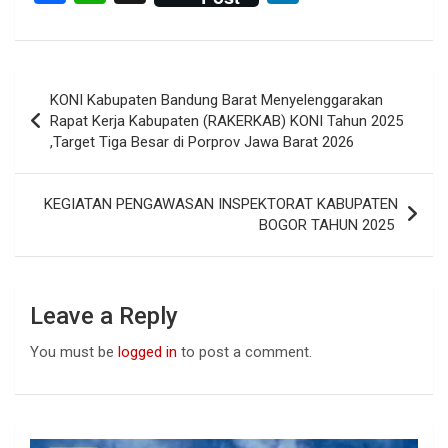
a
h
n
ce
at
ke
b
s
dI
Post
KONI Kabupaten Bandung Barat Menyelenggarakan
o
A
n
navigation
Rapat Kerja Kabupaten (RAKERKAB) KONI Tahun 2025
o
p
,Target Tiga Besar di Porprov Jawa Barat 2026
k
p
KEGIATAN PENGAWASAN INSPEKTORAT KABUPATEN
BOGOR TAHUN 2025
Leave a Reply
You must be
logged in
to post a comment.