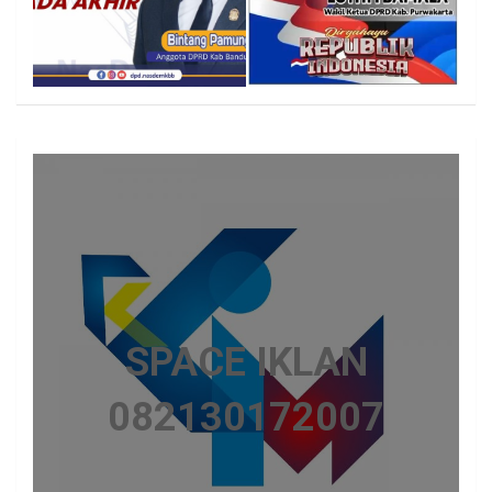
SPACE IKLAN
082130172007