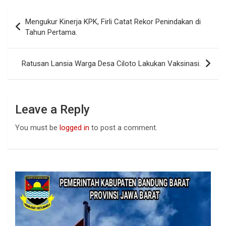
b
s
dI
Post
Mengukur Kinerja KPK, Firli Catat Rekor Penindakan di
o
A
n
navigation
Tahun Pertama.
o
p
k
p
Ratusan Lansia Warga Desa Ciloto Lakukan Vaksinasi.
Leave a Reply
You must be
logged in
to post a comment.