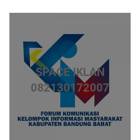
SPACE IKLAN
082130172007