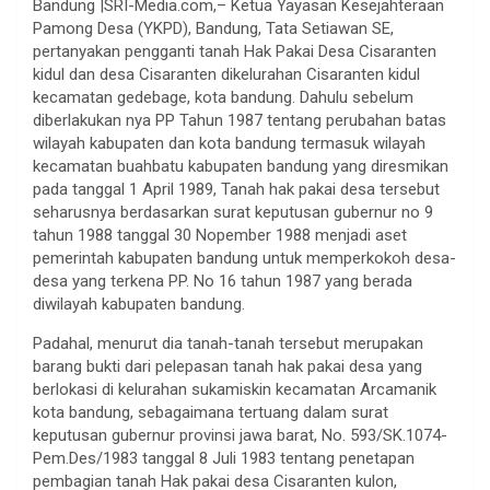
Bandung |SRI-Media.com,– Ketua Yayasan Kesejahteraan
Pamong Desa (YKPD), Bandung, Tata Setiawan SE,
pertanyakan pengganti tanah Hak Pakai Desa Cisaranten
kidul dan desa Cisaranten dikelurahan Cisaranten kidul
kecamatan gedebage, kota bandung. Dahulu sebelum
diberlakukan nya PP Tahun 1987 tentang perubahan batas
wilayah kabupaten dan kota bandung termasuk wilayah
kecamatan buahbatu kabupaten bandung yang diresmikan
pada tanggal 1 April 1989, Tanah hak pakai desa tersebut
seharusnya berdasarkan surat keputusan gubernur no 9
tahun 1988 tanggal 30 Nopember 1988 menjadi aset
pemerintah kabupaten bandung untuk memperkokoh desa-
desa yang terkena PP. No 16 tahun 1987 yang berada
diwilayah kabupaten bandung.
Padahal, menurut dia tanah-tanah tersebut merupakan
barang bukti dari pelepasan tanah hak pakai desa yang
berlokasi di kelurahan sukamiskin kecamatan Arcamanik
kota bandung, sebagaimana tertuang dalam surat
keputusan gubernur provinsi jawa barat, No. 593/SK.1074-
Pem.Des/1983 tanggal 8 Juli 1983 tentang penetapan
pembagian tanah Hak pakai desa Cisaranten kulon,