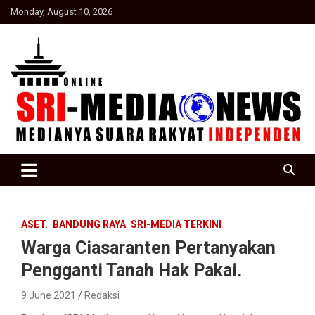
Skip
Monday, August 10, 2026
to
content
Suara Rakyat Indonesia
SRI Media news
ASET.
BANDUNG RAYA
SRI-MEDIA TERKINI
Warga Ciasaranten Pertanyakan
Pengganti Tanah Hak Pakai.
9 June 2021
Redaksi