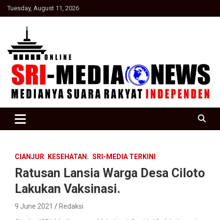
Skip
Tuesday, August 11, 2026
to
content
Suara Rakyat Indonesia
SRI Media news
CIANJUR
KESEHATAN.
SRI-MEDIA TERKINI
Ratusan Lansia Warga Desa Ciloto
Lakukan Vaksinasi.
9 June 2021
Redaksi