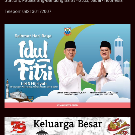
Station), Padalarang-Bandung Barat 40553, Jabar-Indonesia.
Telepon: 082130172007