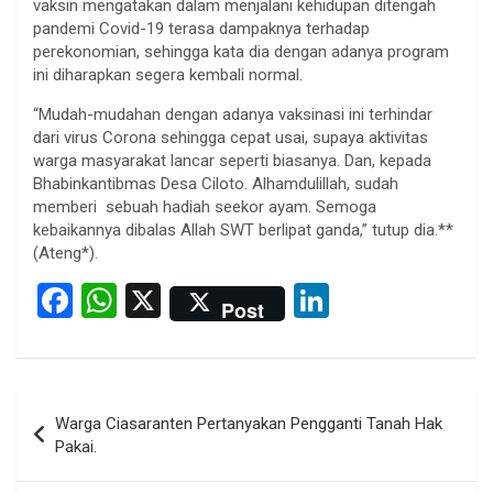
vaksin mengatakan dalam menjalani kehidupan ditengah
pandemi Covid-19 terasa dampaknya terhadap
perekonomian, sehingga kata dia dengan adanya program
ini diharapkan segera kembali normal.
“Mudah-mudahan dengan adanya vaksinasi ini terhindar
dari virus Corona sehingga cepat usai, supaya aktivitas
warga masyarakat lancar seperti biasanya. Dan, kepada
Bhabinkantibmas Desa Ciloto. Alhamdulillah, sudah
memberi sebuah hadiah seekor ayam. Semoga
kebaikannya dibalas Allah SWT berlipat ganda,” tutup dia.**
(Ateng*).
F
W
X
Li
Post
a
h
n
ce
at
ke
b
s
dI
Post
Warga Ciasaranten Pertanyakan Pengganti Tanah Hak
o
A
n
navigation
Pakai.
o
p