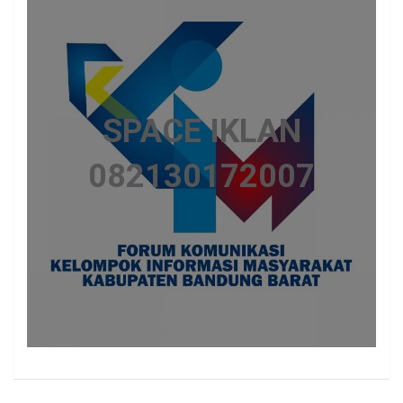
SPACE IKLAN
082130172007