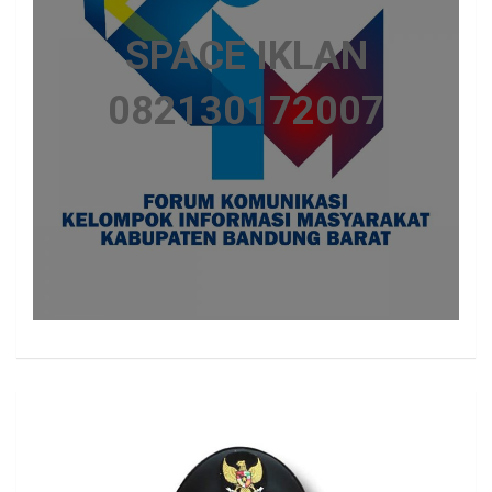
SPACE IKLAN
082130172007