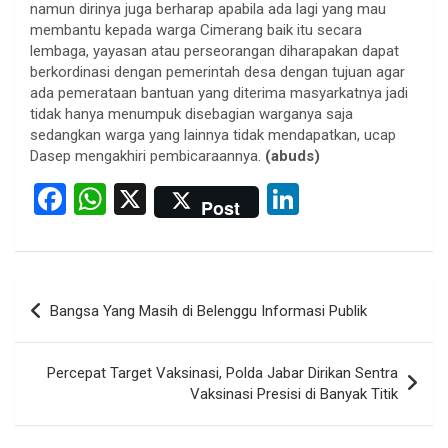
namun dirinya juga berharap apabila ada lagi yang mau
membantu kepada warga Cimerang baik itu secara
lembaga, yayasan atau perseorangan diharapakan dapat
berkordinasi dengan pemerintah desa dengan tujuan agar
ada pemerataan bantuan yang diterima masyarkatnya jadi
tidak hanya menumpuk disebagian warganya saja
sedangkan warga yang lainnya tidak mendapatkan, ucap
Dasep mengakhiri pembicaraannya.
(abuds)
F
W
X
Li
Post
a
h
n
ce
at
ke
b
s
dI
Post
Bangsa Yang Masih di Belenggu Informasi Publik
o
A
n
navigation
o
p
Percepat Target Vaksinasi, Polda Jabar Dirikan Sentra
k
p
Vaksinasi Presisi di Banyak Titik