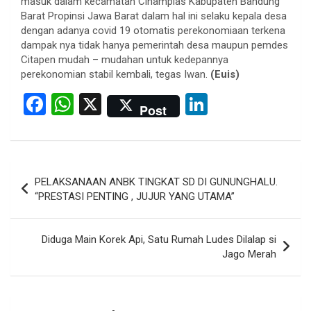
masuk dalam kecamatan Cihamplas Kabupaten Bandung
Barat Propinsi Jawa Barat dalam hal ini selaku kepala desa
dengan adanya covid 19 otomatis perekonomiaan terkena
dampak nya tidak hanya pemerintah desa maupun pemdes
Citapen mudah – mudahan untuk kedepannya
perekonomian stabil kembali, tegas Iwan.
(Euis)
F
W
X
Li
Post
a
h
n
ce
at
ke
b
s
dI
Post
PELAKSANAAN ANBK TINGKAT SD DI GUNUNGHALU.
o
A
n
navigation
“PRESTASI PENTING , JUJUR YANG UTAMA”
o
p
k
p
Diduga Main Korek Api, Satu Rumah Ludes Dilalap si
Jago Merah