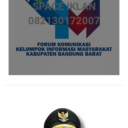
SPACE IKLAN
082130172007