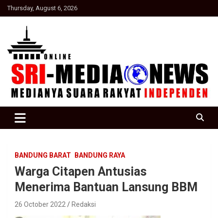
Skip
Thursday, August 6, 2026
to
content
Suara Rakyat Indonesia
SRI Media news
BANDUNG BARAT
BANDUNG RAYA
Warga Citapen Antusias
Menerima Bantuan Lansung BBM
26 October 2022
Redaksi