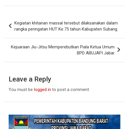
a
h
n
ce
at
ke
b
s
dI
Post
Kegiatan khitanan massal tersebut dilaksanakan dalam
o
A
n
navigation
rangka peringatan HUT Ke.75 tahun Kabupaten Subang.
o
p
k
p
Kejuaraan Jiu-Jitsu Memperebutkan Piala Ketua Umum
BPD ABUJAPI Jabar
Leave a Reply
You must be
logged in
to post a comment.