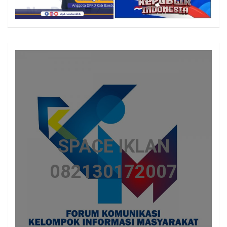
SPACE IKLAN
082130172007