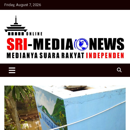
Skip
Friday, August 7, 2026
to
content
Suara Rakyat Indonesia
SRI Media news