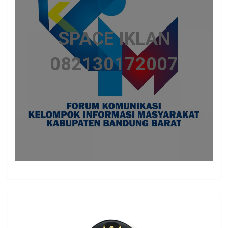
SPACE IKLAN
082130172007