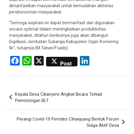
dimanfaatkan masyarakat untuk kemudahan aktivitas
perekonomian masyarakat.
“Semoga aspirasi ini dapat bermanfaat dan digunakan
secara optimal dalam meningkatkan produktivitas
masyarakat, ditahun berikutnya juga akan dibangun
Duplikasi Jembatan Sukaraja Kabupaten Ogan Komering
Ilir”, tutupnya.(M.Tahan/Fuady)
F
W
X
Li
Post
a
h
n
ce
at
ke
b
s
dI
Post
Kepala Desa Cikanyere Angkat Bicara Terkait
o
A
n
navigation
Pemotongan BLT
o
p
k
p
Perangi Covid-19 Pemdes Cihanjuang Bentuk Forum
Siaga Aktif Desa