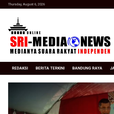
Skip
Thursday, August 6, 2026
to
content
Suara Rakyat Indonesia
SRI Media news
REDAKSI
BERITA TERKINI
BANDUNG RAYA
J