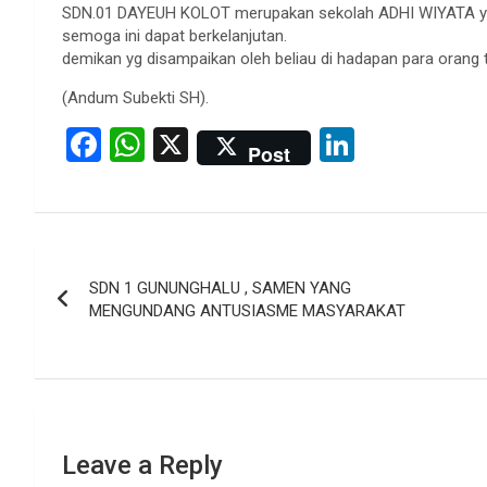
SDN.01 DAYEUH KOLOT merupakan sekolah ADHI WIYATA yak
semoga ini dapat berkelanjutan.
demikan yg disampaikan oleh beliau di hadapan para orang 
(Andum Subekti SH).
F
W
X
Li
Post
a
h
n
ce
at
ke
b
s
dI
Post
o
A
n
SDN 1 GUNUNGHALU , SAMEN YANG
navigation
o
p
MENGUNDANG ANTUSIASME MASYARAKAT
k
p
Leave a Reply