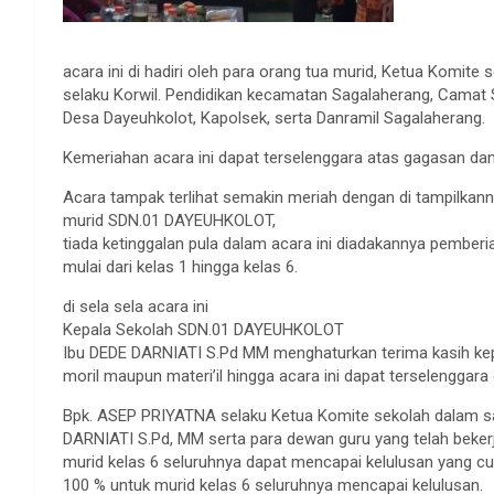
acara ini di hadiri oleh para orang tua murid, Ketua Komi
selaku Korwil. Pendidikan kecamatan Sagalaherang, Camat 
Desa Dayeuhkolot, Kapolsek, serta Danramil Sagalaherang.
Kemeriahan acara ini dapat terselenggara atas gagasan dan 
Acara tampak terlihat semakin meriah dengan di tampilkan
murid SDN.01 DAYEUHKOLOT,
tiada ketinggalan pula dalam acara ini diadakannya pembe
mulai dari kelas 1 hingga kelas 6.
di sela sela acara ini
Kepala Sekolah SDN.01 DAYEUHKOLOT
Ibu DEDE DARNIATI S.Pd MM menghaturkan terima kasih ke
moril maupun materi’il hingga acara ini dapat terselenggar
Bpk. ASEP PRIYATNA selaku Ketua Komite sekolah dalam s
DARNIATI S.Pd, MM serta para dewan guru yang telah beker
murid kelas 6 seluruhnya dapat mencapai kelulusan yang cuk
100 % untuk murid kelas 6 seluruhnya mencapai kelulusan.