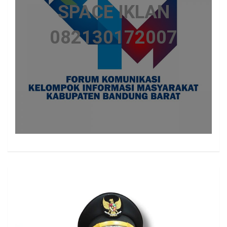
SPACE IKLAN
082130172007