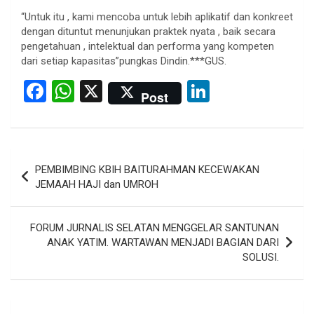
“Untuk itu , kami mencoba untuk lebih aplikatif dan konkreet
dengan dituntut menunjukan praktek nyata , baik secara
pengetahuan , intelektual dan performa yang kompeten
dari setiap kapasitas”pungkas Dindin.***GUS.
F
W
X
Li
Post
a
h
n
ce
at
ke
b
s
dI
Post
PEMBIMBING KBIH BAITURAHMAN KECEWAKAN
o
A
n
navigation
JEMAAH HAJI dan UMROH
o
p
k
p
FORUM JURNALIS SELATAN MENGGELAR SANTUNAN
ANAK YATIM. WARTAWAN MENJADI BAGIAN DARI
SOLUSI.