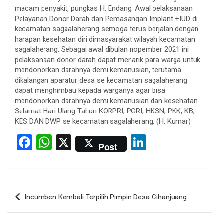
macam penyakit, pungkas H. Endang. Awal pelaksanaan
Pelayanan Donor Darah dan Pemasangan Implant +IUD di
kecamatan sagaalaherang semoga terus berjalan dengan
harapan kesehatan diri dimasyarakat wilayah kecamatan
sagalaherang. Sebagai awal dibulan nopember 2021 ini
pelaksanaan donor darah dapat menarik para warga untuk
mendonorkan darahnya demi kemanusian, terutama
dikalangan aparatur desa se kecamatan sagalaherang
dapat menghimbau kepada warganya agar bisa
mendonorkan darahnya demi kemanusian dan kesehatan.
Selamat Hari Ulang Tahun KORPRI, PGRI, HKSN, PKK, KB,
KES DAN DWP se kecamatan sagalaherang. (H. Kumar)
F
W
X
Li
Post
a
h
n
ce
at
ke
b
s
dI
Post
Incumben Kembali Terpilih Pimpin Desa Cihanjuang
o
A
n
navigation