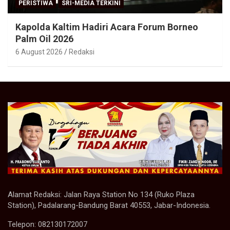
PERISTIWA
SRI-MEDIA TERKINI
Kapolda Kaltim Hadiri Acara Forum Borneo
Palm Oil 2026
6 August 2026
Redaksi
Alamat Redaksi: Jalan Raya Station No 134 (Ruko Plaza
Station), Padalarang-Bandung Barat 40553, Jabar-Indonesia.
Telepon: 082130172007