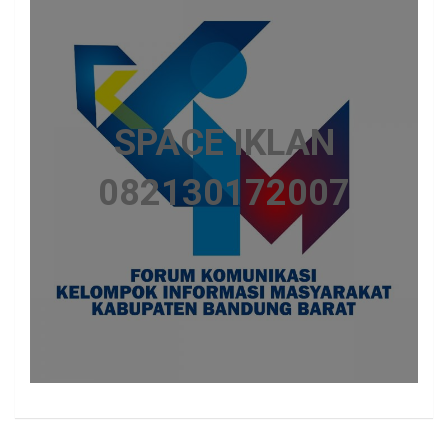
SPACE IKLAN
082130172007